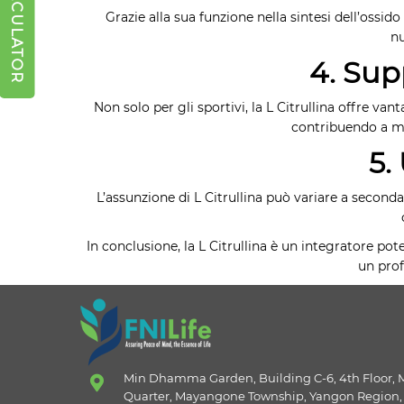
Grazie alla sua funzione nella sintesi dell’ossid
nu
4. Sup
Non solo per gli sportivi, la L Citrullina offre va
contribuendo a ma
5.
L’assunzione di L Citrullina può variare a second
In conclusione, la L Citrullina è un integratore po
un prof
Min Dhamma Garden, Building C-6, 4th Floor,
Quarter, Mayangone Township, Yangon Region