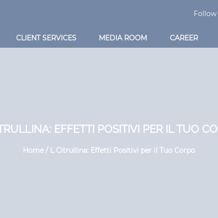
Follow
CLIENT SERVICES
MEDIA ROOM
CAREER
ITRULLINA: EFFETTI POSITIVI PER IL TUO C
Home / L Citrullina: Effetti Positivi per il Tuo Corpo