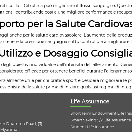
o nitrico, la L Citrullina può migliorare il flusso sanguigno. Ques
trienti, contribuendo così a una migliore performance e recupe
porto per la Salute Cardiova
ntaggi anche per la salute cardiovascolare. L’aumento della produz
ntenere la pressione sanguigna sotto controllo e a migliorare la
 Utilizzo e Dosaggio Consigli
a degli obiettivi individuali e dell’intensità dell’allenamento. G
considerato efficace per ottenere benefici durante l’allenamento
tenzialmente utile per chi pratica sport e desidera migliorare l
essionista della salute prima di iniziare qualsiasi regime di integ
Life Assurance
Short Term Endowment Life Ins
Smart Saving 5/2 Life Assurance
 Min Dhamma Road, (3)
Student Life Insurance
, Myanmar.