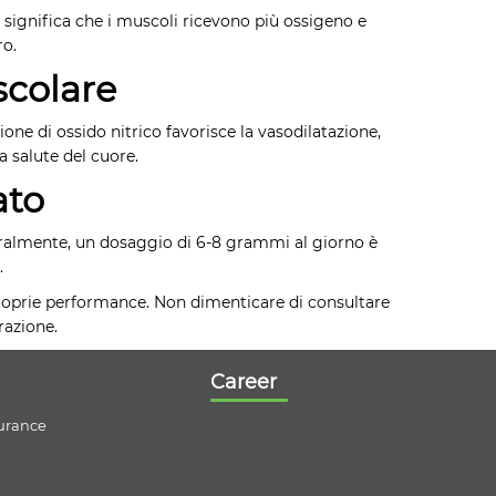
to significa che i muscoli ricevono più ossigeno e
ro.
scolare
ione di ossido nitrico favorisce la vasodilatazione,
 salute del cuore.
ato
eneralmente, un dosaggio di 6-8 grammi al giorno è
.
e proprie performance. Non dimenticare di consultare
razione.
Career
urance