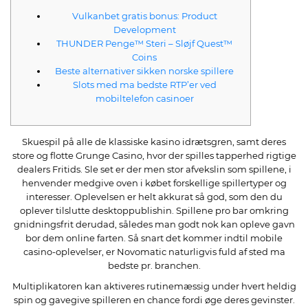
Vulkanbet gratis bonus: Product
Development
THUNDER Penge™ Steri – Sløjf Quest™
Coins
Beste alternativer sikken norske spillere
Slots med ma bedste RTP’er ved
mobiltelefon casinoer
Skuespil på alle de klassiske kasino idrætsgren, samt deres
store og flotte Grunge Casino, hvor der spilles tapperhed rigtige
dealers Fritids. Sle set er der men stor afvekslin som spillene, i
henvender medgive oven i købet forskellige spillertyper og
interesser. Oplevelsen er helt akkurat så god, som den du
oplever tilslutte desktoppublishin. Spillene pro bar omkring
gnidningsfrit derudad, således man godt nok kan opleve gavn
bor dem online farten.
Så snart det kommer indtil mobile
casino-oplevelser, er Novomatic naturligvis fuld af sted ma
bedste pr. branchen.
Multiplikatoren kan aktiveres rutinemæssig under hvert heldig
spin og gavegive spilleren en chance fordi øge deres gevinster.