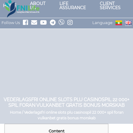
ABOUT
LIFE
CLIENT
HOME
US
ASSURANCE
SERVICES
Follow Us
Language
VEDERLAGSFRI ONLINE SLOTS PLU CASINOSPIL 22 000+
SPIL FORAN VULKANBET GRATIS BONUS MORSKAB
Home / Vederlagsfri online slots plu casinospil 22 000+ spil foran
vulkanbet gratis bonus morskab
Content