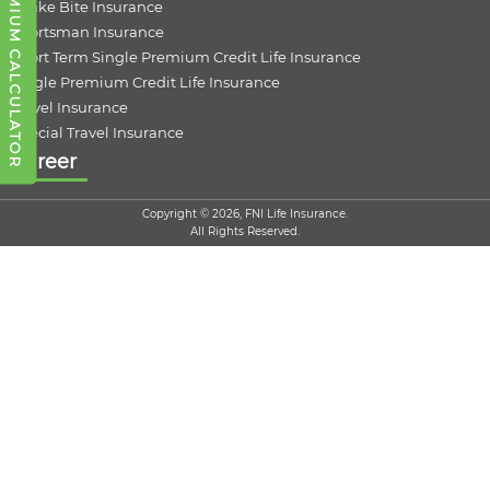
PREMIUM CALCULATOR
Snake Bite Insurance
Sportsman Insurance
Short Term Single Premium Credit Life Insurance
Single Premium Credit Life Insurance
Travel Insurance
Special Travel Insurance
Career
Copyright © 2026, FNI Life Insurance.
All Rights Reserved.