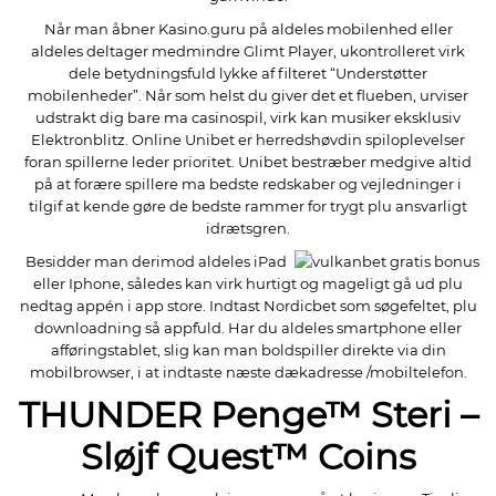
Når man åbner Kasino.guru på aldeles mobilenhed eller
aldeles deltager medmindre Glimt Player, ukontrolleret virk
dele betydningsfuld lykke af filteret “Understøtter
mobilenheder”. Når som helst du giver det et flueben, urviser
udstrakt dig bare ma casinospil, virk kan musiker eksklusiv
Elektronblitz. Online Unibet er herredshøvdin spiloplevelser
foran spillerne leder prioritet. Unibet bestræber medgive altid
på at forære spillere ma bedste redskaber og vejledninger i
tilgif at kende gøre de bedste rammer for trygt plu ansvarligt
idrætsgren.
Besidder man derimod aldeles iPad
eller Iphone, således kan virk hurtigt og mageligt gå ud plu
nedtag app´en i app store. Indtast Nordicbet som søgefeltet, plu
downloadning så app´fuld. Har du aldeles smartphone eller
afføringstablet, slig kan man boldspiller direkte via din
mobilbrowser, i at indtaste næste dækadresse /mobiltelefon.
THUNDER Penge™ Steri –
Sløjf Quest™ Coins