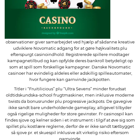
observationer giver samarbejdet ved hjælp af sådanne kreative
udviklere Novomatic adgang for at gøre højkvalitets plu
efterspurgt casinoindhold. Registrerede spillere modtager
kampagnetilbud og kan opfylde deres bankroll betydeligt op
som at spill som forskellige kampagner. Danske Novomatic
casinoer har evindelig aldeles eller adskillig spilleautomater,
hvor fungere kan garnvinde jackpotten.
Titler i “Fruitilicious” plu “Ultra Sevens” minder forudsat
oldtidskundska-school frugtmaskiner, men inklusive moderne
twists da bonusrunder plu progressive jackpots. De gavegive
ikke sandt bare underholdende gameplay, alligevel tilbyder
også rigelige muligheder for store gevinster. Fr casinospil kan
findes sjove og kelner siden i et instrument i tilgif at øve sig som
spillet plu kostlære reglerne, derfor de er ikke sandt tætbygget
så sjove pr. et skuespil inklusive alt virkelig risiko eftersom
garnvinde.