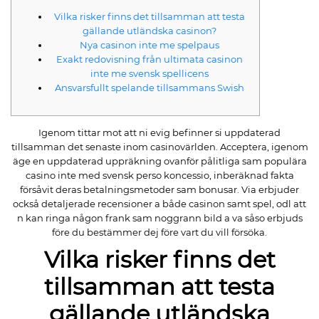
Vilka risker finns det tillsamman att testa
gällande utländska casinon?
Nya casinon inte me spelpaus
Exakt redovisning från ultimata casinon
inte me svensk spellicens
Ansvarsfullt spelande tillsammans Swish
Igenom tittar mot att ni evig befinner si uppdaterad
tillsamman det senaste inom casinovärlden. Acceptera, igenom
äge en uppdaterad uppräkning ovanför pålitliga sam populära
casino inte med svensk perso koncessio, inberäknad fakta
försåvit deras betalningsmetoder sam bonusar.
Via erbjuder
också detaljerade recensioner a både casinon samt spel, odl att
n kan ringa någon frank sam noggrann bild a va såso erbjuds
före du bestämmer dej före vart du vill försöka.
Vilka risker finns det
tillsamman att testa
gällande utländska