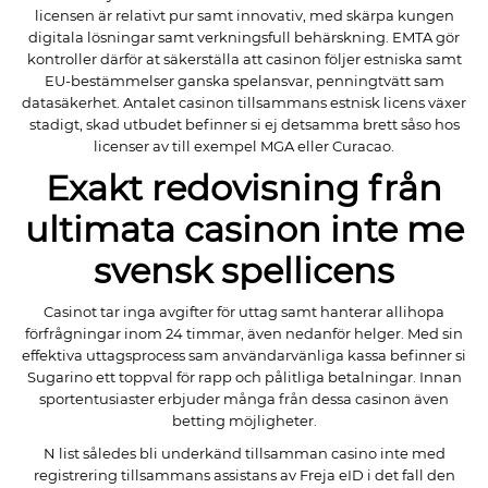
licensen är relativt pur samt innovativ, med skärpa kungen
digitala lösningar samt verkningsfull behärskning. EMTA gör
kontroller därför at säkerställa att casinon följer estniska samt
EU-bestämmelser ganska spelansvar, penningtvätt sam
datasäkerhet. Antalet casinon tillsammans estnisk licens växer
stadigt, skad utbudet befinner si ej detsamma brett såso hos
licenser av till exempel MGA eller Curacao.
Exakt redovisning från
ultimata casinon inte me
svensk spellicens
Casinot tar inga avgifter för uttag samt hanterar allihopa
förfrågningar inom 24 timmar, även nedanför helger. Med sin
effektiva uttagsprocess sam användarvänliga kassa befinner si
Sugarino ett toppval för rapp och pålitliga betalningar. Innan
sportentusiaster erbjuder många från dessa casinon även
betting möjligheter.
N list således bli underkänd tillsamman casino inte med
registrering tillsammans assistans av Freja eID i det fall den