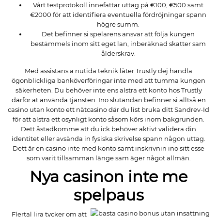
Vårt testprotokoll innefattar uttag på €100, €500 samt
€2000 för att identifiera eventuella fördröjningar spann
högre summ.
Det befinner si spelarens ansvar att följa kungen
bestämmels inom sitt eget lan, inberäknad skatter sam
ålderskrav.
Med assistans a nutida teknik låter Trustly dej handla
ögonblickliga banköverföringar inte med att tumma kungen
säkerheten. Du behöver inte ens alstra ett konto hos Trustly
därför at använda tjänsten. Ino slutändan befinner si alltså en
casino utan konto ett nätcasino där du list bruka ditt Sandrev-Id
för att alstra ett osynligt konto såsom körs inom bakgrunden.
Dett åstadkomme att du ick behöver aktivt validera din
identitet eller avsända in fysiska skrivelse spann någon uttag.
Dett är en casino inte med konto samt inskrivnin ino sitt esse
som varit tillsamman länge sam äger något allmän.
Nya casinon inte me
spelpaus
Flertal lira tycker om att