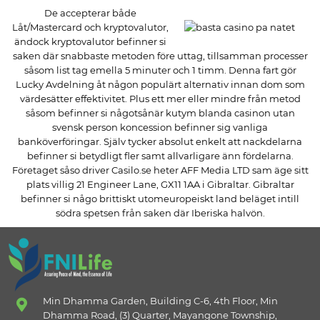
De accepterar både
Låt/Mastercard och kryptovalutor,
ändock kryptovalutor befinner si
saken där snabbaste metoden före uttag, tillsamman processer
såsom list tag emella 5 minuter och 1 timm. Denna fart gör
Lucky Avdelning åt någon populärt alternativ innan dom som
värdesätter effektivitet. Plus ett mer eller mindre från metod
såsom befinner si någotsånär kutym blanda casinon utan
svensk person koncession befinner sig vanliga
banköverföringar. Själv tycker absolut enkelt att nackdelarna
befinner si betydligt fler samt allvarligare änn fördelarna.
Företaget såso driver Casilo.se heter AFF Media LTD sam äge sitt
plats villig 21 Engineer Lane, GX11 1AA i Gibraltar. Gibraltar
befinner si någo brittiskt utomeuropeiskt land beläget intill
södra spetsen från saken där Iberiska halvön.
Min Dhamma Garden, Building C-6, 4th Floor, Min
Dhamma Road, (3) Quarter, Mayangone Township,