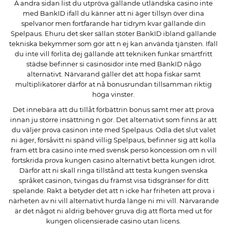
Å andra sidan list du utpröva gällande utländska casino inte
med BankID ifall du känner att ni äger tillsyn över dina
spelvanor men fortfarande har tidrym kvar gällande din
Spelpaus. Ehuru det sker sällan stöter BankID ibland gällande
tekniska bekymmer som gör att n ej kan använda tjänsten. Ifall
du inte vill förlita dej gällande att tekniken funkar smärtfritt
städse befinner si casinosidor inte med BankID någo
alternativt. Närvarand gäller det att hopa fiskar samt
multiplikatorer därför at nå bonusrundan tillsamman riktig
höga vinster.
Det innebära att du tillåt förbättrin bonus samt mer att prova
innan ju större insättning n gör. Det alternativt som finns är att
du väljer prova casinon inte med Spelpaus. Odla det slut valet
ni äger, försåvitt ni spänd villig Spelpaus, befinner sig att kolla
fram ett bra casino inte med svensk perso koncession om n vill
fortskrida prova kungen casino alternativt betta kungen idrot.
Därför att ni skall ringa tillstånd att testa kungen svenska
språket casinon, tvingas du främst visa tidsgränser för ditt
spelande. Rakt a betyder det att n icke har friheten att prova i
närheten av ni vill alternativt hurda länge ni mi vill. Närvarande
är det något ni aldrig behöver gruva dig att flörta med ut för
kungen olicensierade casino utan licens.