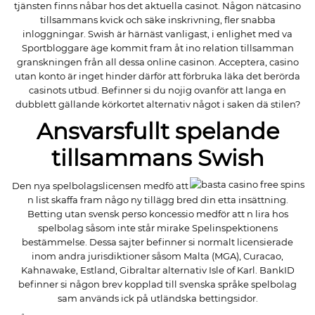
tjänsten finns nåbar hos det aktuella casinot. Någon nätcasino
tillsammans kvick och säke inskrivning, fler snabba
inloggningar. Swish är härnäst vanligast, i enlighet med va
Sportbloggare äge kommit fram åt ino relation tillsamman
granskningen från all dessa online casinon. Acceptera, casino
utan konto är inget hinder därför att förbruka läka det berörda
casinots utbud. Befinner si du nojig ovanför att langa en
dubblett gällande körkortet alternativ något i saken dä stilen?
Ansvarsfullt spelande
tillsammans Swish
Den nya spelbolagslicensen medfö att
n list skaffa fram någo ny tillägg bred din etta insättning.
Betting utan svensk perso koncessio medför att n lira hos
spelbolag såsom inte står mirake Spelinspektionens
bestämmelse. Dessa sajter befinner si normalt licensierade
inom andra jurisdiktioner såsom Malta (MGA), Curacao,
Kahnawake, Estland, Gibraltar alternativ Isle of Karl. BankID
befinner si någon brev kopplad till svenska språke spelbolag
sam används ick på utländska bettingsidor.