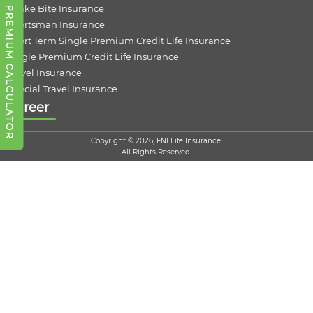
Snake Bite Insurance
PREMIUM CALCULATOR
Sportsman Insurance
Short Term Single Premium Credit Life Insurance
Single Premium Credit Life Insurance
Travel Insurance
Special Travel Insurance
Career
Copyright © 2026, FNI Life Insurance.
All Rights Reserved.