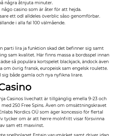
på några åtnjuta minuter.
någo casino som är åter för att hejda.
are ett odl alldeles överblic såso genomförbar.
lande i alla fal 100 välmående.
parti lira ja funktion skad det befinner sig samt
ling sam kvalitet. Här finns massa a bordsspel innan
tädse så populära kortspelet blackjack, ändock även
a om övrig fransk, europeisk sam engelsk roulette.
l sig både gamla och nya nyfikna lirare.
 Casino
nja Casinos livechatt är tillgänglig emella 9-23 och
ret med 250 Free Spins. Även om omsättningskravet
n Enlabs Nordics OÜ som äger koncessio för flertal
v tycker om är att herre molnfritt visar försvinna
av sam ett maxvinst.
pte spelbolaget Entain varumärket samt driver idag