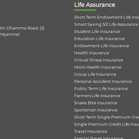
Life Assurance
Short Term Endowment Life Ins
Smart Saving 5/2 Life Assurance
 Min Dhamma Road, (3)
Student Life Insurance
, Myanmar.
Education Life Insurance
Endowment Life Insurance
Health Insurance
Critical Illness Insurance
Micro Health Insurance
Group Life Insurance
Personal Accident Insurance
Public Term Life Insurance
Farmers Life Insurance
Snake Bite Insurance
Sportsman Insurance
Short Term Single Premium Cred
Single Premium Credit Life Ins
Travel Insurance
Special Travel Insurance