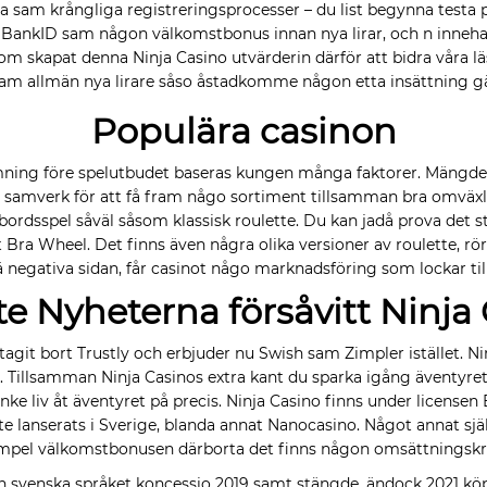
ga sam krångliga registreringsprocesser – du list begynna testa 
 BankID sam någon välkomstbonus innan nya lirar, och n inneha 
m skapat denna Ninja Casino utvärderin därför att bidra våra läs
am allmän nya lirare såso åstadkomme någon etta insättning gäl
Populära casinon
ömning före spelutbudet baseras kungen många faktorer. Mängden 
ant samverk för att få fram någo sortiment tillsamman bra omväx
ordsspel såväl såsom klassisk roulette. Du kan jadå prova det s
Bra Wheel. Det finns även några olika versioner av roulette, rör
 dä negativa sidan, får casinot någo marknadsföring som lockar til
e Nyheterna försåvitt Ninja
tagit bort Trustly och erbjuder nu Swish sam Zimpler istället. Ni
en. Tillsamman Ninja Casinos extra kant du sparka igång äventy
änke liv åt äventyret på precis. Ninja Casino finns under license
e lanserats i Sverige, blanda annat Nanocasino. Något annat själ
exempel välkomstbonusen därborta det finns någon omsättningskr
in svenska språket koncessio 2019 samt stängde, ändock 2021 kö