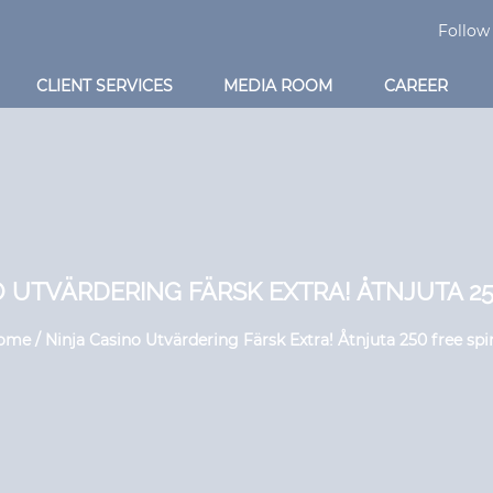
Follow
CLIENT SERVICES
MEDIA ROOM
CAREER
 UTVÄRDERING FÄRSK EXTRA! ÅTNJUTA 25
me / Ninja Casino Utvärdering Färsk Extra! Åtnjuta 250 free spi