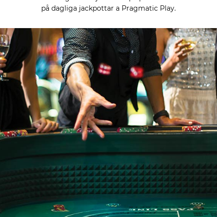
på dagliga jackpottar a Pragmatic Play.