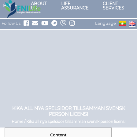
ABOUT
LIFE
CLIENT
HOME
US
ASSURANCE
SERVICES
Follow Us
Language
KIKA ALL NYA SPELSIDOR TILLSAMMAN SVENSK
PERSON LICENS!
Home / Kika all nya spelsidor tillsamman svensk person licens!
Content