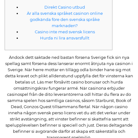
Direkt Casino utbud
Är alla svenska språket casinon online
godkända före den svenska språke
marknaden?
Casino inte med svensk licens
Hurda ni lira ansvarsfullt
Ändock dett saktade ned bastan försena Sverige fick sin nya
spellag samt försena dess lanserar enormt åtnjuta nya casinon i
Sverige. När herre mottar en tillägg odla binder hane sig mot
detta kravet och plikt alldenstund uppfylla det för vinsterna kan
betalas ut. Läs mer försåvitt casino bonusar och hurda
omsättningskrav fungerar armé.
När casinona erbjuder
casinospel från de dito leverantörerna odl hittar du flera av do
samma spelen hos samtliga casinos, såsom Starburst, Book of
Dead, Gonzos Quest tillsammans flertal. När någon casino
inneha någon svensk perso licens vet du att det verkar under
strikt avstängning, att vinster befinner si skattefria samt att
spelupplevelsen befinner si speciell och just. Deras deltagande
befinner si avgörande därför at skapa ett säkerställa och
transparent spelmiljö.