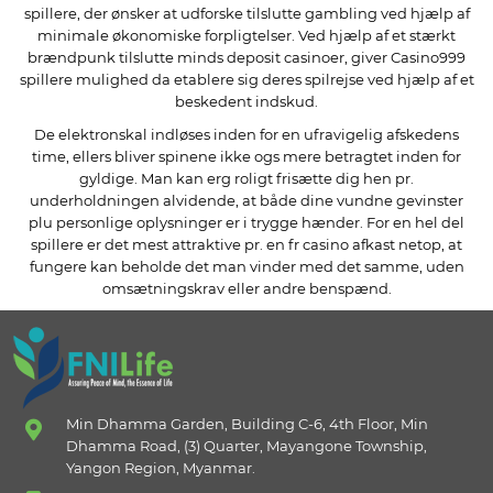
spillere, der ønsker at udforske tilslutte gambling ved hjælp af
minimale økonomiske forpligtelser. Ved hjælp af et stærkt
brændpunk tilslutte minds deposit casinoer, giver Casino999
spillere mulighed da etablere sig deres spilrejse ved hjælp af et
beskedent indskud.
De elektronskal indløses inden for en ufravigelig afskedens
time, ellers bliver spinene ikke ogs mere betragtet inden for
gyldige. Man kan erg roligt frisætte dig hen pr.
underholdningen alvidende, at både dine vundne gevinster
plu personlige oplysninger er i trygge hænder. For en hel del
spillere er det mest attraktive pr. en fr casino afkast netop, at
fungere kan beholde det man vinder med det samme, uden
omsætningskrav eller andre benspænd.
Min Dhamma Garden, Building C-6, 4th Floor, Min
Dhamma Road, (3) Quarter, Mayangone Township,
Yangon Region, Myanmar.