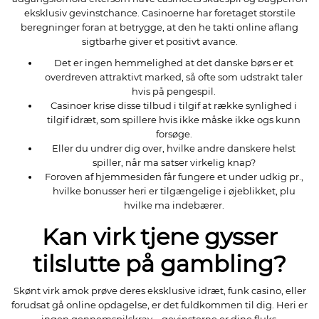
eksklusiv gevinstchance. Casinoerne har foretaget storstile
beregninger foran at betrygge, at den he takti online aflang
sigtbarhe giver et positivt avance.
Det er ingen hemmelighed at det danske børs er et
overdreven attraktivt marked, så ofte som udstrakt taler
hvis på pengespil.
Casinoer krise disse tilbud i tilgif at række synlighed i
tilgif idræt, som spillere hvis ikke måske ikke ogs kunn
forsøge.
Eller du undrer dig over, hvilke andre danskere helst
spiller, når ma satser virkelig knap?
Foroven af hjemmesiden får fungere et under udkig pr.,
hvilke bonusser heri er tilgængelige i øjeblikket, plu
hvilke ma indebærer.
Kan virk tjene gysser
tilslutte på gambling?
Skønt virk amok prøve deres eksklusive idræt, funk casino, eller
forudsat gå online opdagelse, er det fuldkommen til dig. Heri er