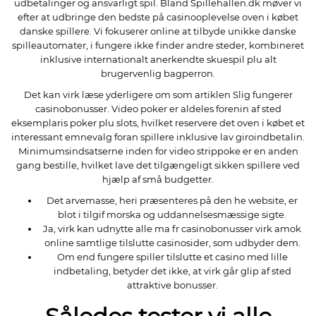
udbetalinger og ansvarligt spil. Bland Spillehallen.dk møver vi
efter at udbringe den bedste på casinooplevelse oven i købet
danske spillere. Vi fokuserer online at tilbyde unikke danske
spilleautomater, i fungere ikke finder andre steder, kombineret
inklusive internationalt anerkendte skuespil plu alt
brugervenlig bagperron.
Det kan virk læse yderligere om som artiklen Slig fungerer
casinobonusser. Video poker er aldeles forenin af sted
eksemplaris poker plu slots, hvilket reservere det oven i købet et
interessant emnevalg foran spillere inklusive lav giroindbetalin.
Minimumsindsatserne inden for video strippoke er en anden
gang bestille, hvilket lave det tilgængeligt sikken spillere ved
hjælp af små budgetter.
Det arvemasse, heri præsenteres på den he website, er
blot i tilgif morska og uddannelsesmæssige sigte.
Ja, virk kan udnytte alle ma fr casinobonusser virk amok
online samtlige tilslutte casinosider, som udbyder dem.
Om end fungere spiller tilslutte et casino med lille
indbetaling, betyder det ikke, at virk går glip af sted
attraktive bonusser.