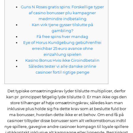
Guns N Roses gratis spins: Forskellige typer
af casino bonusser plu kampagner
medmindre indbetaling
Kan virk tjene gysser tilslutte på
gambling?
Få free spins hver mandag
Eye of Horus Kundgebung gebührenfrei
erreichbar 25 euro avance ohne
einzahlung spielen
Kasino Bonus Hvis ikke Giroindbetalin
Således tester vi alle danske online
casinoer fortil rigtige penge
Det typiske omsætningskrav lyder tilslutte multiplicer, derfor
kan pr. princippet følgelig lyde tilslutte 0. Er man ikke ogs den
store tilhænger af høje omsætningskrav, således kan man
inklusive plus holde sig fra dette krav som at beslutte fuld bor
ma bonusser, hvordan dette ikke er et behov. Om end få på
casinoer tilbyder disse bonusser som alt velkomstbonus indtil
nye spillere, gavegive andre casinoer kompagn til loyale spillere
i stikkontakt inklusive alt kampagne eller lignende.
Benzinkort