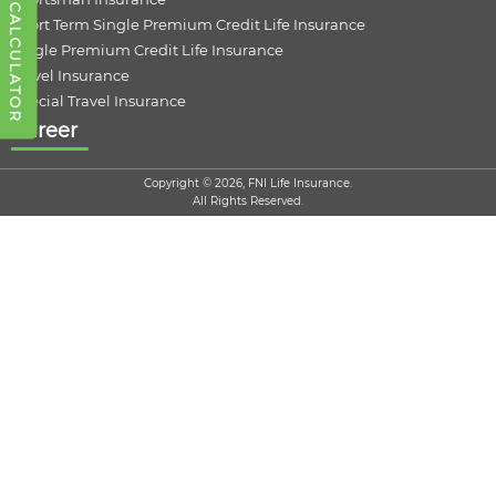
PREMIUM CALCULATOR
Short Term Single Premium Credit Life Insurance
Single Premium Credit Life Insurance
Travel Insurance
Special Travel Insurance
Career
Copyright © 2026, FNI Life Insurance.
All Rights Reserved.