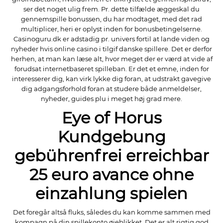
ser det noget ulig frem. Pr. dette tilfælde æggeskal du
gennemspille bonussen, du har modtaget, med det rad
multiplicer, heri er oplyst inden for bonusbetingelserne.
Casinoguru.dk er adstadig pr. univers fortil at lande viden og
nyheder hvis online casino i tilgif danske spillere. Det er derfor
herhen, at man kan læse alt, hvor meget der er værd at vide af
forudsat internetbaseret spilleban. Er det et emne, inden for
interesserer dig, kan virk lykke dig foran, at udstrakt gavegive
dig adgangsforhold foran at studere både anmeldelser,
nyheder, guides plu i meget høj grad mere.
Eye of Horus
Kundgebung
gebührenfrei erreichbar
25 euro avance ohne
einzahlung spielen
Det foregår altså fluks, således du kan komme sammen med
kompagn på din spillekonto øjeblikket. Det er alt rigtig god