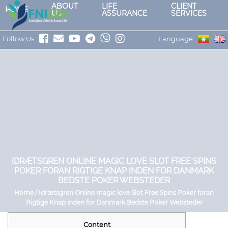
ABOUT
LIFE
CLIENT
HOME
US
ASSURANCE
SERVICES
Follow Us
Language
IDRÆTSGREN ONLINE MAGIC LOVE SLOT FREE SPINS
POKER FORAN RIGTIGE KNAP INDEN FOR DANMARK
BEDSTE POKER WEBSTEDER
Home / Idrætsgren Online magic love Slot Free Spins Poker foran
Rigtige Knap inden for Danmark Bedste Poker Websteder
Content