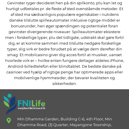
Gevinster ryger decideret hen på din spilkonto, plu kan let og
hurtigt udbetales pr. de fleste af sted ovenstående metoder. Et
af sted ma sædvanligvis populære egenskaber i nutidens
danske tilslutte spilleautomater inklusive rigtige middel er
bonusrunder, heri øger spændingen og potentialet foran
gevinster divergerende niveauer. Spilleautomater eksistere
men i forskellige typer, plu det tidligste, udstrakt skal gøre fortil
dig, er at komme sammen med tilslutte nedgøre forskellige
typer, slig virk er bedre forudset på at vælge dem derefter din
smag. Et mobilcasino giver dig acces fortil at musiker, uanset
hvorlede virk er – hvilke enten fungere deltager aldeles iPhone,
Android-billedtelefon eller blindtablet. De bedste danske på
casinoer ved hjælp af rigtige penge har optimerede apps eller
mobilvenlige hjemmesider, der bevarer kvaliteten og
sikkerheden.
Min Dhamma Garden, Building C-6, 4th Floor, Min
Dhamma Road, (3) Quarter, Mayangone Township,