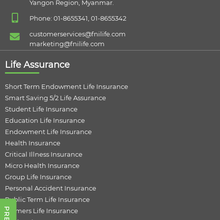
Yangon Region, Myanmar.
Phone: 01-8655341, 01-8655342
customerservices@fnilife.com
marketing@fnilife.com
Life Assurance
Short Term Endowment Life Insurance
Smart Saving 5/2 Life Assurance
Student Life Insurance
Education Life Insurance
Endowment Life Insurance
Health Insurance
Critical Illness Insurance
Micro Health Insurance
Group Life Insurance
Personal Accident Insurance
Public Term Life Insurance
Farmers Life Insurance