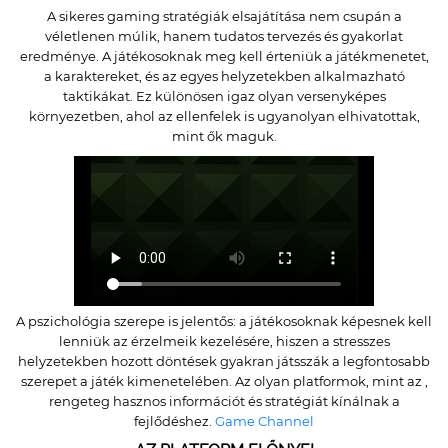
A sikeres gaming stratégiák elsajátítása nem csupán a
véletlenen múlik, hanem tudatos tervezés és gyakorlat
eredménye. A játékosoknak meg kell érteniük a játékmenetet,
a karaktereket, és az egyes helyzetekben alkalmazható
taktikákat. Ez különösen igaz olyan versenyképes
környezetben, ahol az ellenfelek is ugyanolyan elhivatottak,
mint ők maguk.
A pszichológia szerepe is jelentős: a játékosoknak képesnek kell
lenniük az érzelmeik kezelésére, hiszen a stresszes
helyzetekben hozott döntések gyakran játsszák a legfontosabb
szerepet a játék kimenetelében. Az olyan platformok, mint az ,
rengeteg hasznos információt és stratégiát kínálnak a
fejlődéshez.
Game Channel