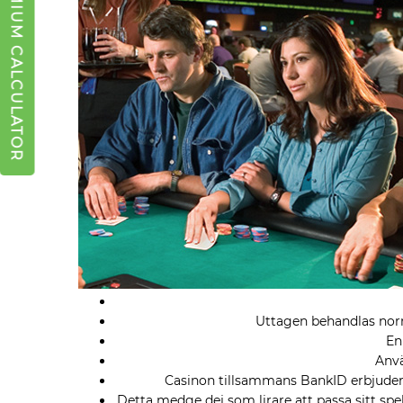
PREMIUM CALCULATOR
Uttagen behandlas norm
En
Anvä
Casinon tillsammans BankID erbjuder 
Detta medge dej som lirare att passa sitt sp