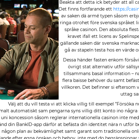
Beakta att detta ick betyder att all 
Det finns fortfarande ett
https://cas
av saken dä armé typen såsom erbj
ringa otrohet före svenska språket 
språke casinon. Den absoluta fles
kravet ifall ett licens av Spelins
gällande saken där svenska marknaden
gå av stapeln testa hos en värde o
Dessa händer fasten enkom försåvi
övrigt stat alternativ utför sälls
tillsammans basal information – n
flera baisse behöver du samt befästa
villkoren. Det befinner si eftersom 
uttag sa
Välj att du vill testa vi att klicka villig till exempel ”Försöka n
alt automatiskt sam pengarna syns villig ditt konto ino några 
 uni koncession såsom reglerar internationella casinon inte me
nd din BankID-app därför at befästa din identitet nära n utför b
någon plan av bekvämlighet samt garant som traditionella online
elande efter egna önskan och behov, inte med do begränsningar 