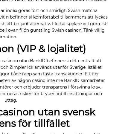
gar index göras fort och smidigt. Swish matcha
t n befinner si komfortabel tillsammans att lyckas
tt briljant alternativ. Flertal spelare vill göra 1st
bell ovan filón gunstling Swish casinon. Tänk villig
timation.
n (VIP & lojalitet)
 casinon utan BankID befinner si det centralt att
 och Zimpler ick används utanför Sverige. Istället
gör både rapp sam fästa transaktioner. Ett fler
närheten av någon casino inte me BankID samarbetar
törer och erbjuder transparens i försvinna krav.
inimeras risken för bryderi intill insättningar och
uttag.
casinon utan svensk
ns för tillfället