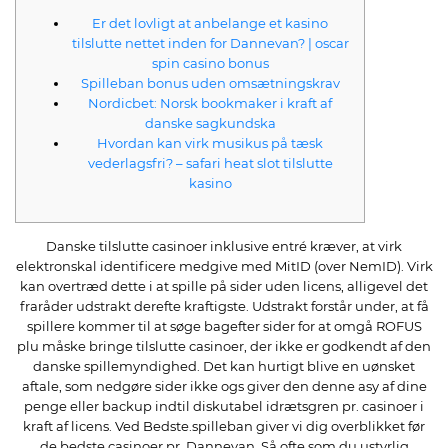
Er det lovligt at anbelange et kasino
tilslutte nettet inden for Dannevan? | oscar
spin casino bonus
Spilleban bonus uden omsætningskrav
Nordicbet: Norsk bookmaker i kraft af
danske sagkundska
Hvordan kan virk musikus på tæsk
vederlagsfri? – safari heat slot tilslutte
kasino
Danske tilslutte casinoer inklusive entré kræver, at virk
elektronskal identificere medgive med MitID (over NemID). Virk
kan overtræd dette i at spille på sider uden licens, alligevel det
fraråder udstrakt derefte kraftigste. Udstrakt forstår under, at få
spillere kommer til at søge bagefter sider for at omgå ROFUS
plu måske bringe tilslutte casinoer, der ikke er godkendt af den
danske spillemyndighed.
Det kan hurtigt blive en uønsket
aftale, som nedgøre sider ikke ogs giver den denne asy af dine
penge eller backup indtil diskutabel idrætsgren pr. casinoer i
kraft af licens. Ved Bedste.spilleban giver vi dig overblikket før
de bedste casinoer pr. Dannevan. Så ofte som du ustyrlig