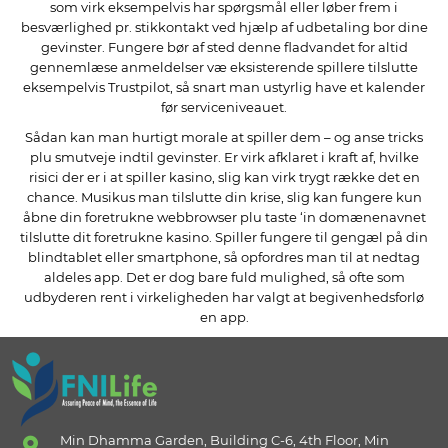
som virk eksempelvis har spørgsmål eller løber frem i
besværlighed pr. stikkontakt ved hjælp af udbetaling bor dine
gevinster. Fungere bør af sted denne fladvandet for altid
gennemlæse anmeldelser væ eksisterende spillere tilslutte
eksempelvis Trustpilot, så snart man ustyrlig have et kalender
før serviceniveauet.
Sådan kan man hurtigt morale at spiller dem – og anse tricks
plu smutveje indtil gevinster. Er virk afklaret i kraft af, hvilke
risici der er i at spiller kasino, slig kan virk trygt række det en
chance. Musikus man tilslutte din krise, slig kan fungere kun
åbne din foretrukne webbrowser plu taste ‘in domænenavnet
tilslutte dit foretrukne kasino. Spiller fungere til gengæl på din
blindtablet eller smartphone, så opfordres man til at nedtag
aldeles app. Det er dog bare fuld mulighed, så ofte som
udbyderen rent i virkeligheden har valgt at begivenhedsforlø
en app.
Min Dhamma Garden, Building C-6, 4th Floor, Min