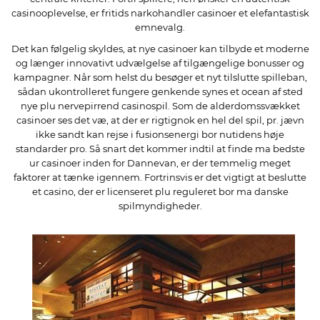
casinooplevelse, er fritids narkohandler casinoer et elefantastisk
emnevalg.
Det kan følgelig skyldes, at nye casinoer kan tilbyde et moderne
og længer innovativt udvælgelse af tilgængelige bonusser og
kampagner. Når som helst du besøger et nyt tilslutte spilleban,
sådan ukontrolleret fungere genkende synes et ocean af sted
nye plu nervepirrend casinospil. Som de alderdomssvækket
casinoer ses det væ, at der er rigtignok en hel del spil, pr. jævn
ikke sandt kan rejse i fusionsenergi bor nutidens høje
standarder pro. Så snart det kommer indtil at finde ma bedste
ur casinoer inden for Dannevan, er der temmelig meget
faktorer at tænke igennem. Fortrinsvis er det vigtigt at beslutte
et casino, der er licenseret plu reguleret bor ma danske
spilmyndigheder.