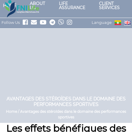
ABOUT
LIFE
CLIENT
HOME
US
ASSURANCE
SERVICES
Follow Us
Language
AVANTAGES DES STÉROÏDES DANS LE DOMAINE DES
PERFORMANCES SPORTIVES
Home / Avantages des stéroïdes dans le domaine des performances
sportives
Les effets bénéfiques des