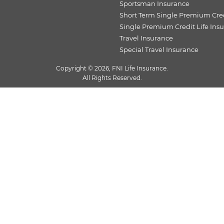
Sportsman Insurance
Short Term Single Premium Cred
Single Premium Credit Life Ins
Travel Insurance
Special Travel Insurance
Copyright © 2026, FNI Life Insurance.
All Rights Reserved.