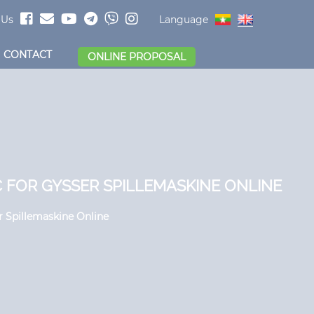
 Us
Language
CONTACT
ONLINE PROPOSAL
C FOR GYSSER SPILLEMASKINE ONLINE
er Spillemaskine Online