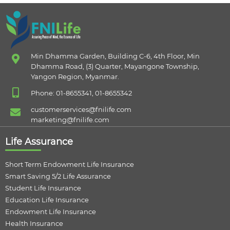
Min Dhamma Garden, Building C-6, 4th Floor, Min
Dhamma Road, (3) Quarter, Mayangone Township,
Yangon Region, Myanmar.
Phone: 01-8655341, 01-8655342
customerservices@fnilife.com
marketing@fnilife.com
Life Assurance
Short Term Endowment Life Insurance
Smart Saving 5/2 Life Assurance
Student Life Insurance
Education Life Insurance
Endowment Life Insurance
Health Insurance