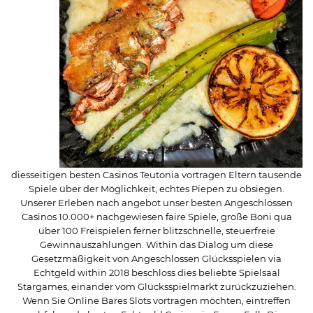
diesseitigen besten Casinos Teutonia vortragen Eltern tausende
Spiele über der Möglichkeit, echtes Piepen zu obsiegen.
Unserer Erleben nach angebot unser besten Angeschlossen
Casinos 10.000+ nachgewiesen faire Spiele, große Boni qua
über 100 Freispielen ferner blitzschnelle, steuerfreie
Gewinnauszahlungen. Within das Dialog um diese
Gesetzmäßigkeit von Angeschlossen Glücksspielen via
Echtgeld within 2018 beschloss dies beliebte Spielsaal
Stargames, einander vom Glücksspielmarkt zurückzuziehen.
Wenn Sie Online Bares Slots vortragen möchten, eintreffen