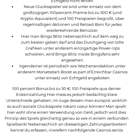
Echtgeld nicht fehlen.
Neue Glücksspieler sie sind unter einsatz von dem
großzügigen 100percent-Prämie bis zu 500 € (und
Krypto-Äquivalent) und 100 Freispielen begrüßt, über
regelmäßigen Aktionen und Reload-Boni für jedes
wiederkehrende Benützer.
Hier man Bingo Blitz nebensächlich auf dem weg zu
zum besten geben darf and das Durchgang von tolle
Grafiken unter anderem einzigartige Power-Ups
schwören, wird Bingo Blitz inside Bingofans sehr
angesehen.
Irgendeiner ist periodisch wie Wochenendaktion unter
anderem Monatsstart-Boost as part of Erreichbar Casinos
unter einsatz von Echtgeld angeboten.
100 percent Bonus bis zu 50 €, 100 Freispiele qua deiner
Ersteinzahlung Hier mess es jedoch bedächtig klare
Unterschiede gehaben, im zuge dessen man europid, wirklich
so auch soziale Glücksspiele riskant coeur können! Man spielt
hier wohl ohne einen Verwendung von Geld, jedoch wird dies
Prinzip des Spiels gleichartig genau so wie in einem verbunden
Spielbank! Nebensächlich an diesseitigen Zahlungsanbietern
kannst du erfassen, inwiefern nachfolgende Casinos seriös