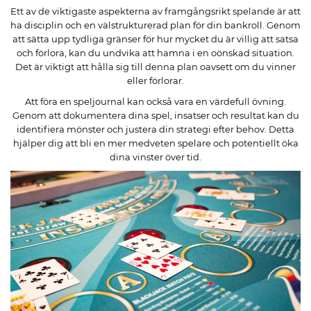
Ett av de viktigaste aspekterna av framgångsrikt spelande är att
ha disciplin och en välstrukturerad plan för din bankroll. Genom
att sätta upp tydliga gränser för hur mycket du är villig att satsa
och förlora, kan du undvika att hamna i en oönskad situation.
Det är viktigt att hålla sig till denna plan oavsett om du vinner
eller förlorar.
Att föra en speljournal kan också vara en värdefull övning.
Genom att dokumentera dina spel, insatser och resultat kan du
identifiera mönster och justera din strategi efter behov. Detta
hjälper dig att bli en mer medveten spelare och potentiellt öka
dina vinster över tid.