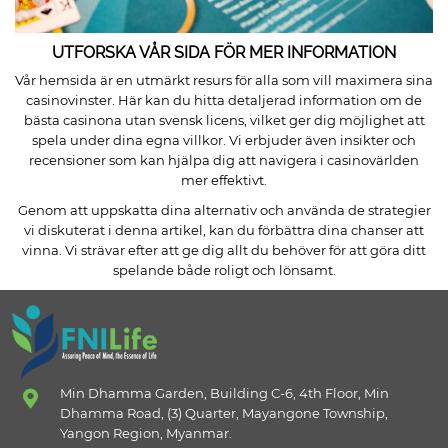
UTFORSKA VÅR SIDA FÖR MER INFORMATION
Vår hemsida är en utmärkt resurs för alla som vill maximera sina
casinovinster. Här kan du hitta detaljerad information om de
bästa casinona utan svensk licens, vilket ger dig möjlighet att
spela under dina egna villkor. Vi erbjuder även insikter och
recensioner som kan hjälpa dig att navigera i casinovärlden
mer effektivt.
Genom att uppskatta dina alternativ och använda de strategier
vi diskuterat i denna artikel, kan du förbättra dina chanser att
vinna. Vi strävar efter att ge dig allt du behöver för att göra ditt
spelande både roligt och lönsamt.
Min Dhamma Garden, Building C-6, 4th Floor, Min
Dhamma Road, (3) Quarter, Mayangone Township,
Yangon Region, Myanmar.