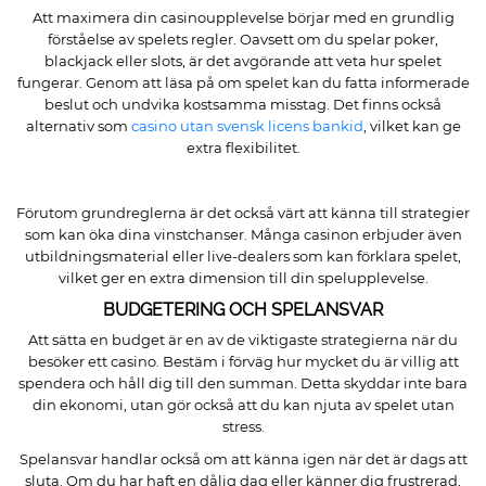
Att maximera din casinoupplevelse börjar med en grundlig
förståelse av spelets regler. Oavsett om du spelar poker,
blackjack eller slots, är det avgörande att veta hur spelet
fungerar. Genom att läsa på om spelet kan du fatta informerade
beslut och undvika kostsamma misstag. Det finns också
alternativ som
casino utan svensk licens bankid
, vilket kan ge
extra flexibilitet.
Förutom grundreglerna är det också värt att känna till strategier
som kan öka dina vinstchanser. Många casinon erbjuder även
utbildningsmaterial eller live-dealers som kan förklara spelet,
vilket ger en extra dimension till din spelupplevelse.
BUDGETERING OCH SPELANSVAR
Att sätta en budget är en av de viktigaste strategierna när du
besöker ett casino. Bestäm i förväg hur mycket du är villig att
spendera och håll dig till den summan. Detta skyddar inte bara
din ekonomi, utan gör också att du kan njuta av spelet utan
stress.
Spelansvar handlar också om att känna igen när det är dags att
sluta. Om du har haft en dålig dag eller känner dig frustrerad,