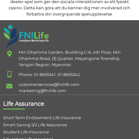
dealer-spel som ger den sociala interaktionen av ett fysiskt
casino. Detta kan göra att du känner dig mer involverad och
förbättra din övergripande spelupplevelse.
Min Dhamma Garden, Building C-6, 4th Floor, Min
Dhamma Road, (3) Quarter, Mayangone Township,
Yangon Region, Myanmar.
Phone: 01-8655341, 01-8655342
customerservices@fnilife.com
marketing@fnilife.com
Life Assurance
Short Term Endowment Life Insurance
Smart Saving 5/2 Life Assurance
Student Life Insurance