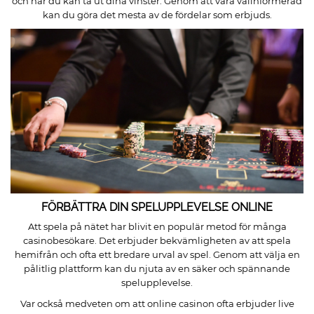
och när du kan ta ut dina vinster. Genom att vara välinformerad
kan du göra det mesta av de fördelar som erbjuds.
FÖRBÄTTRA DIN SPELUPPLEVELSE ONLINE
Att spela på nätet har blivit en populär metod för många
casinobesökare. Det erbjuder bekvämligheten av att spela
hemifrån och ofta ett bredare urval av spel. Genom att välja en
pålitlig plattform kan du njuta av en säker och spännande
spelupplevelse.
Var också medveten om att online casinon ofta erbjuder live