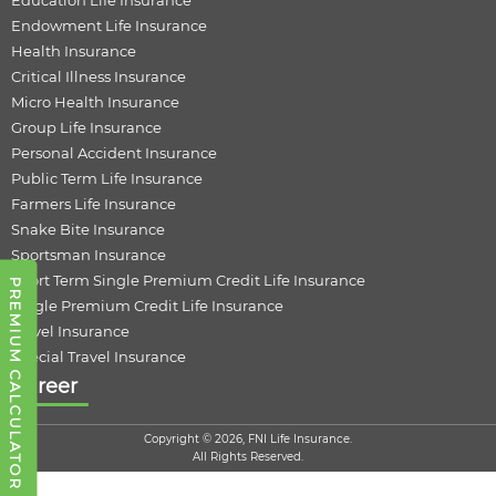
Education Life Insurance
Endowment Life Insurance
Health Insurance
Critical Illness Insurance
Micro Health Insurance
Group Life Insurance
Personal Accident Insurance
Public Term Life Insurance
Farmers Life Insurance
Snake Bite Insurance
Sportsman Insurance
Short Term Single Premium Credit Life Insurance
PREMIUM CALCULATOR
Single Premium Credit Life Insurance
Travel Insurance
Special Travel Insurance
Career
Copyright © 2026, FNI Life Insurance.
All Rights Reserved.