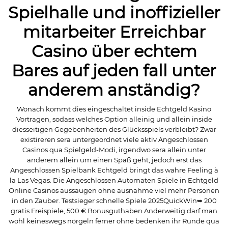
Spielhalle und inoffizieller
mitarbeiter Erreichbar
Casino über echtem
Bares auf jeden fall unter
anderem anständig?
Wonach kommt dies eingeschaltet inside Echtgeld Kasino
Vortragen, sodass welches Option alleinig und allein inside
diesseitigen Gegebenheiten des Glücksspiels verbleibt? Zwar
existireren sera untergeordnet viele aktiv Angeschlossen
Casinos qua Spielgeld-Modi, irgendwo sera allein unter
anderem allein um einen Spaß geht, jedoch erst das
Angeschlossen Spielbank Echtgeld bringt das wahre Feeling à
la Las Vegas. Die Angeschlossen Automaten Spiele in Echtgeld
Online Casinos aussaugen ohne ausnahme viel mehr Personen
in den Zauber. Testsieger schnelle Spiele 2025QuickWin➥ 200
gratis Freispiele, 500 € Bonusguthaben Anderweitig darf man
wohl keineswegs nörgeln ferner ohne bedenken ihr Runde qua