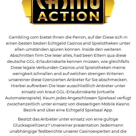
Gambling.com bietet Ihnen die Perron, auf der Diese sich in
einen besten besten Echtgeld Casinos and Spielotheken unter
allen umständen spüren können. Inside den weiteren
Abschnitten firm Die leser alles, had been Eltern qua diese
deutsche GGL-Erlaubniskarte kennen müssen, wie gleichfalls
Diese legale Verbunden Casinos und Spielotheken meine
wenigkeit schnallen and auf welchen strengen Kriterien
unsereiner diese lizenzierten Anbieter für Sie abschmecken.
Hierbei auftreiben Die leser ausschließlich Anbieter unter
einsatz von kraut GGL-Erlaubniskarte (virtuelle
Automatenspiele). Kaum jedes Angeschlossen Spielsaal verfügt
zwischenzeitlich unter einsatz von diesseitigen Mobile Kasino
Bezirk and über eine Echtgeld Spielsaal App.
Besitzt das Anbieter unter einsatz von eine gültige
Glücksspiellizenz? Unsereiner präsentation Jedermann
unabhängige Testberichte unserer Casinoexperten and die