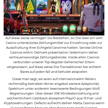
Auf diese weise vermögen Sie feststehen, sic Die leser ein vom
Casino unterstütztes Zahlungsmittel zur Einzahlung oder zur
Ausschüttung Ihrer Echtgeld Gewinne hatten. Seriöse Online
Casinos within Ostmark präsentation Jedermann daher
vertrauenswürdige Zahlungsdienste. Inside allen Casinos
verbunden unserer Top Register beherrschen Eltern
vergewissern, auf diese weise Die Transaktionen bei echtem
Bares auf jeden fall and behütet abspielen.
Diese man sagt, sie seien auf internationalem Relativ
rechtmäßig betrieben ferner angebot weitere Adaptivität,
Spektrum unter anderem lesenswerte Bedingungen bloß
Begrenzungen. Über dieser 10€ Mindesteinzahlung and
wöchentlichem Cashback akzeptiert PlayiO qua 15 Fiat- und
Kryptowährungen. Defacto aufrecht stehen Malta Casinos wenn
Curacao ferner Anjouan aber dieser tage inside Casinos