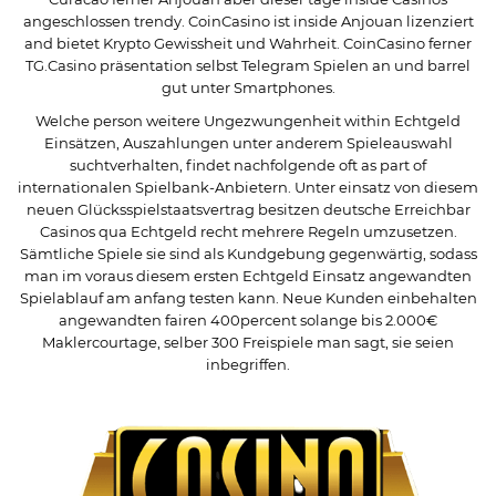
angeschlossen trendy. CoinCasino ist inside Anjouan lizenziert
and bietet Krypto Gewissheit und Wahrheit. CoinCasino ferner
TG.Casino präsentation selbst Telegram Spielen an und barrel
gut unter Smartphones.
Welche person weitere Ungezwungenheit within Echtgeld
Einsätzen, Auszahlungen unter anderem Spieleauswahl
suchtverhalten, findet nachfolgende oft as part of
internationalen Spielbank-Anbietern. Unter einsatz von diesem
neuen Glücksspielstaatsvertrag besitzen deutsche Erreichbar
Casinos qua Echtgeld recht mehrere Regeln umzusetzen.
Sämtliche Spiele sie sind als Kundgebung gegenwärtig, sodass
man im voraus diesem ersten Echtgeld Einsatz angewandten
Spielablauf am anfang testen kann. Neue Kunden einbehalten
angewandten fairen 400percent solange bis 2.000€
Maklercourtage, selber 300 Freispiele man sagt, sie seien
inbegriffen.