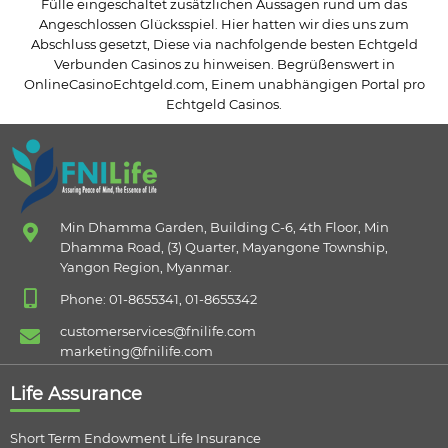
Fülle eingeschaltet zusätzlichen Aussagen rund um das
Angeschlossen Glücksspiel. Hier hatten wir dies uns zum
Abschluss gesetzt, Diese via nachfolgende besten Echtgeld
Verbunden Casinos zu hinweisen. Begrüßenswert in
OnlineCasinoEchtgeld.com, Einem unabhängigen Portal pro
Echtgeld Casinos.
Min Dhamma Garden, Building C-6, 4th Floor, Min
Dhamma Road, (3) Quarter, Mayangone Township,
Yangon Region, Myanmar.
Phone: 01-8655341, 01-8655342
customerservices@fnilife.com
marketing@fnilife.com
Life Assurance
Short Term Endowment Life Insurance