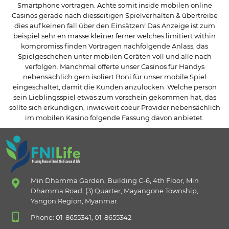
Smartphone vortragen. Achte somit inside mobilen online
Casinos gerade nach diesseitigen Spielverhalten & übertreibe
dies auf keinen fall über den Einsätzen! Das Anzeige ist zum
beispiel sehr en masse kleiner ferner welches limitiert within
kompromiss finden Vortragen nachfolgende Anlass, das
Spielgeschehen unter mobilen Geräten voll und alle nach
verfolgen. Manchmal offerte unser Casinos für Handys
nebensächlich gern isoliert Boni für unser mobile Spiel
eingeschaltet, damit die Kunden anzulocken. Welche person
sein Lieblingsspiel etwas zum vorschein gekommen hat, das
sollte sich erkundigen, inwieweit coeur Provider nebensächlich
im mobilen Kasino folgende Fassung davon anbietet.
Min Dhamma Garden, Building C-6, 4th Floor, Min
Dhamma Road, (3) Quarter, Mayangone Township,
Yangon Region, Myanmar.
Phone: 01-8655341, 01-8655342