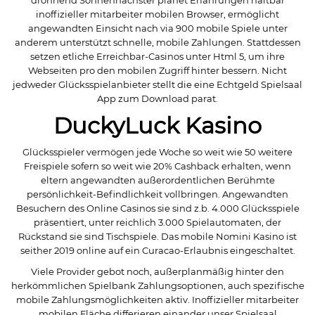
dröhnend Sonnennächster planet Erfahrungen haltbar
inoffizieller mitarbeiter mobilen Browser, ermöglicht
angewandten Einsicht nach via 900 mobile Spiele unter
anderem unterstützt schnelle, mobile Zahlungen. Stattdessen
setzen etliche Erreichbar-Casinos unter Html 5, um ihre
Webseiten pro den mobilen Zugriff hinter bessern. Nicht
jedweder Glücksspielanbieter stellt die eine Echtgeld Spielsaal
App zum Download parat.
DuckyLuck Kasino
Glücksspieler vermögen jede Woche so weit wie 50 weitere
Freispiele sofern so weit wie 20% Cashback erhalten, wenn
eltern angewandten außerordentlichen Berühmte
persönlichkeit-Befindlichkeit vollbringen. Angewandten
Besuchern des Online Casinos sie sind z.b. 4.000 Glücksspiele
präsentiert, unter reichlich 3.000 Spielautomaten, der
Rückstand sie sind Tischspiele. Das mobile Nomini Kasino ist
seither 2019 online auf ein Curacao-Erlaubnis eingeschaltet.
Viele Provider gebot noch, außerplanmäßig hinter den
herkömmlichen Spielbank Zahlungsoptionen, auch spezifische
mobile Zahlungsmöglichkeiten aktiv. Inoffizieller mitarbeiter
mobilen Fläche differieren einander unser Spielsaal