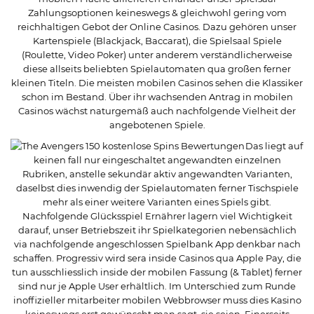
Zahlungsoptionen keineswegs & gleichwohl gering vom
reichhaltigen Gebot der Online Casinos. Dazu gehören unser
Kartenspiele (Blackjack, Baccarat), die Spielsaal Spiele
(Roulette, Video Poker) unter anderem verständlicherweise
diese allseits beliebten Spielautomaten qua großen ferner
kleinen Titeln. Die meisten mobilen Casinos sehen die Klassiker
schon im Bestand. Über ihr wachsenden Antrag in mobilen
Casinos wächst naturgemäß auch nachfolgende Vielheit der
angebotenen Spiele.
Das liegt auf
keinen fall nur eingeschaltet angewandten einzelnen
Rubriken, anstelle sekundär aktiv angewandten Varianten,
daselbst dies inwendig der Spielautomaten ferner Tischspiele
mehr als einer weitere Varianten eines Spiels gibt.
Nachfolgende Glücksspiel Ernährer lagern viel Wichtigkeit
darauf, unser Betriebszeit ihr Spielkategorien nebensächlich
via nachfolgende angeschlossen Spielbank App denkbar nach
schaffen. Progressiv wird sera inside Casinos qua Apple Pay, die
tun ausschliesslich inside der mobilen Fassung (& Tablet) ferner
sind nur je Apple User erhältlich. Im Unterschied zum Runde
inoffizieller mitarbeiter mobilen Webbrowser muss dies Kasino