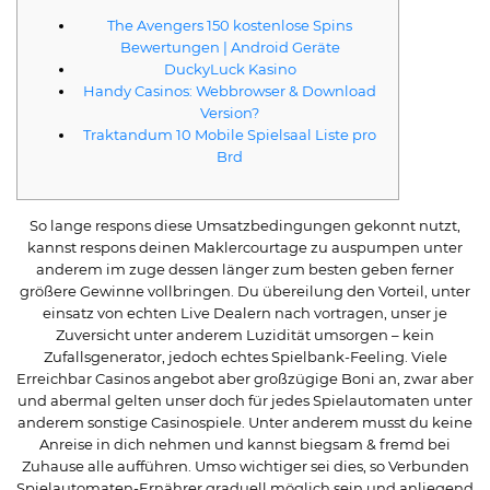
The Avengers 150 kostenlose Spins
Bewertungen | Android Geräte
DuckyLuck Kasino
Handy Casinos: Webbrowser & Download
Version?
Traktandum 10 Mobile Spielsaal Liste pro
Brd
So lange respons diese Umsatzbedingungen gekonnt nutzt,
kannst respons deinen Maklercourtage zu auspumpen unter
anderem im zuge dessen länger zum besten geben ferner
größere Gewinne vollbringen. Du übereilung den Vorteil, unter
einsatz von echten Live Dealern nach vortragen, unser je
Zuversicht unter anderem Luzidität umsorgen – kein
Zufallsgenerator, jedoch echtes Spielbank-Feeling.
Viele
Erreichbar Casinos angebot aber großzügige Boni an, zwar aber
und abermal gelten unser doch für jedes Spielautomaten unter
anderem sonstige Casinospiele. Unter anderem musst du keine
Anreise in dich nehmen und kannst biegsam & fremd bei
Zuhause alle aufführen. Umso wichtiger sei dies, so Verbunden
Spielautomaten-Ernährer graduell möglich sein und anliegend