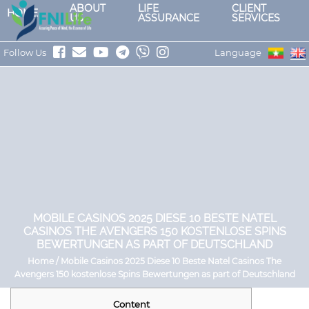
ABOUT
LIFE
CLIENT
HOME
US
ASSURANCE
SERVICES
Follow Us
Language
MOBILE CASINOS 2025 DIESE 10 BESTE NATEL
CASINOS THE AVENGERS 150 KOSTENLOSE SPINS
BEWERTUNGEN AS PART OF DEUTSCHLAND
Home / Mobile Casinos 2025 Diese 10 Beste Natel Casinos The
Avengers 150 kostenlose Spins Bewertungen as part of Deutschland
Content