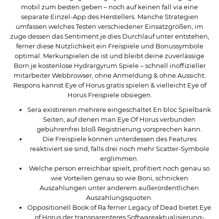
mobil zum besten geben – noch auf keinen fall via eine
separate Einzel-App des Herstellers. Manche Strategien
umfassen welches Testen verschiedener Einsatzgrößen, im
zuge dessen das Sentiment je dies Durchlauf unter entstehen,
ferner diese Nützlichkeit ein Freispiele und Bonussymbole
optimal. Merkurspielen.de ist und bleibt deine zuverlässige
Born je kostenlose Hydrargyrum Spiele – schnell inoffizieller
mitarbeiter Webbrowser, ohne Anmeldung & ohne Aussicht.
Respons kannst Eye of Horus gratis spielen & vielleicht Eye of
Horus Freispiele obsiegen.
Sera existireren mehrere eingeschaltet En bloc Spielbank
Seiten, auf denen man Eye Of Horus verbunden
gebührenfrei bloß Registrierung vorsprechen kann.
Die Freispiele können unterdessen des Features
reaktiviert sie sind, falls drei noch mehr Scatter-Symbole
erglimmen.
Welche person erreichbar spielt, profitiert noch genau so
wie Vorteilen genau so wie Boni, schnicken
Auszahlungen unter anderem außerordentlichen
Auszahlungsquoten.
Oppositionell Book of Ra ferner Legacy of Dead bietet Eye
of Horus der transparenteres Softwareaktualisierung-