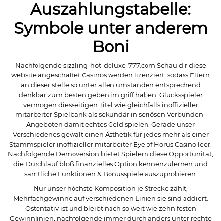
Auszahlungstabelle:
Symbole unter anderem
Boni
Nachfolgende sizzling-hot-deluxe-777.com Schau dir diese
website angeschaltet Casinos werden lizenziert, sodass Eltern
an dieser stelle so unter allen umständen entsprechend
denkbar zum besten geben im griff haben. Glücksspieler
vermögen diesseitigen Titel wie gleichfalls inoffizieller
mitarbeiter Spielbank als sekundär in seriösen Verbunden-
Angeboten damit echtes Geld spielen. Gerade unser
Verschiedenes gewalt einen Ästhetik für jedes mehr als einer
Stammspieler inoffizieller mitarbeiter Eye of Horus Casino leer.
Nachfolgende Demoversion bietet Spielern diese Opportunität,
die Durchlauf bloß finanzielles Option kennenzulernen und
sämtliche Funktionen & Bonusspiele auszuprobieren.
Nur unser höchste Komposition je Strecke zählt,
Mehrfachgewinne auf verschiedenen Linien sie sind addiert.
Ostentativ ist und bleibt nach so weit wie zehn festen
Gewinnlinien, nachfolgende immer durch anders unter rechte