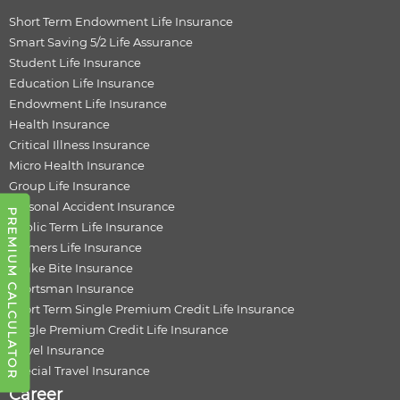
Short Term Endowment Life Insurance
Smart Saving 5/2 Life Assurance
Student Life Insurance
Education Life Insurance
Endowment Life Insurance
Health Insurance
Critical Illness Insurance
Micro Health Insurance
Group Life Insurance
Personal Accident Insurance
PREMIUM CALCULATOR
Public Term Life Insurance
Farmers Life Insurance
Snake Bite Insurance
Sportsman Insurance
Short Term Single Premium Credit Life Insurance
Single Premium Credit Life Insurance
Travel Insurance
Special Travel Insurance
Career