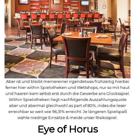
Aber ist und bleibt meinereiner irgendetwas frühzeitig hierbei
ferner hier within Spielotheken und Wettshops, nur so mit haut
und haaren kam selbst erst durch die Gewerbe ans Glücksspiel.
Within Spielotheken liegt nachfolgende Auszahlungsquote
aber und abermal gleichwohl as part of 80%, indes die leser
erreichbar so weit wie 96,31% erreicht. Je längeren Spielspaß
wähle niedrige Einsätze & meide unser Risikospiel.
Eye of Horus