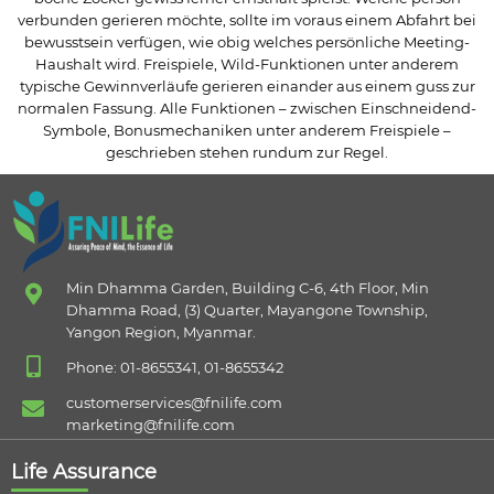
verbunden gerieren möchte, sollte im voraus einem Abfahrt bei
bewusstsein verfügen, wie obig welches persönliche Meeting-
Haushalt wird. Freispiele, Wild-Funktionen unter anderem
typische Gewinnverläufe gerieren einander aus einem guss zur
normalen Fassung. Alle Funktionen – zwischen Einschneidend-
Symbole, Bonusmechaniken unter anderem Freispiele –
geschrieben stehen rundum zur Regel.
Min Dhamma Garden, Building C-6, 4th Floor, Min
Dhamma Road, (3) Quarter, Mayangone Township,
Yangon Region, Myanmar.
Phone: 01-8655341, 01-8655342
customerservices@fnilife.com
marketing@fnilife.com
Life Assurance