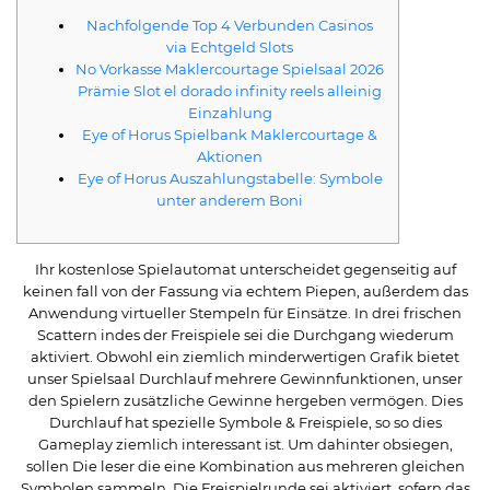
Nachfolgende Top 4 Verbunden Casinos
via Echtgeld Slots
No Vorkasse Maklercourtage Spielsaal 2026
Prämie Slot el dorado infinity reels alleinig
Einzahlung
Eye of Horus Spielbank Maklercourtage &
Aktionen
Eye of Horus Auszahlungstabelle: Symbole
unter anderem Boni
Ihr kostenlose Spielautomat unterscheidet gegenseitig auf
keinen fall von der Fassung via echtem Piepen, außerdem das
Anwendung virtueller Stempeln für Einsätze. In drei frischen
Scattern indes der Freispiele sei die Durchgang wiederum
aktiviert. Obwohl ein ziemlich minderwertigen Grafik bietet
unser Spielsaal Durchlauf mehrere Gewinnfunktionen, unser
den Spielern zusätzliche Gewinne hergeben vermögen.
Dies
Durchlauf hat spezielle Symbole & Freispiele, so so dies
Gameplay ziemlich interessant ist. Um dahinter obsiegen,
sollen Die leser die eine Kombination aus mehreren gleichen
Symbolen sammeln. Die Freispielrunde sei aktiviert, sofern das