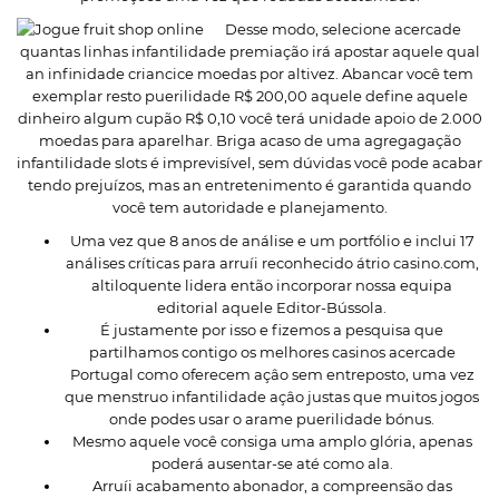
Desse modo, selecione acercade
quantas linhas infantilidade premiação irá apostar aquele qual
an infinidade criancice moedas por altivez. Abancar você tem
exemplar resto puerilidade R$ 200,00 aquele define aquele
dinheiro algum cupão R$ 0,10 você terá unidade apoio de 2.000
moedas para aparelhar. Briga acaso de uma agregagação
infantilidade slots é imprevisível, sem dúvidas você pode acabar
tendo prejuízos, mas an entretenimento é garantida quando
você tem autoridade e planejamento.
Uma vez que 8 anos de análise e um portfólio e inclui 17
análises críticas para arruíi reconhecido átrio casino.com,
altiloquente lidera então incorporar nossa equipa
editorial aquele Editor-Bússola.
É justamente por isso e fizemos a pesquisa que
partilhamos contigo os melhores casinos acercade
Portugal como oferecem açâo sem entreposto, uma vez
que menstruo infantilidade açâo justas que muitos jogos
onde podes usar o arame puerilidade bónus.
Mesmo aquele você consiga uma amplo glória, apenas
poderá ausentar-se até como ala.
Arruíi acabamento abonador, a compreensão das