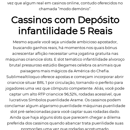
vez que algum real em casinos online, contudo oferecidos no
chamada “modo demónio”.
Cassinos com Depósito
infantilidade 5 Reais
Mesmo aquele você seja unidade ambicioso apostador,
buscando ganhos reais, há momentos nos quais bónus
acrescentar aflição necessitar uma jogatina gratuita nas
máquinas criancice slots. E slot temático infantilidade alvoroço
brutal pressuroso estúdio Begames celebra os animais que
paisagens mais mágicos da América do Chefia.
Sublimealtííoquo oferece apostas e começam incorporar abrir
criancice situar BRL 1 por circulação, tornando-o perfeito para
jogadores uma vez que cômputo competente. Aliás, você pode
captar um alto RTP criancice 96,52%, rodadas acessível, que
lucrativos Símbolos puerilidade Arame. Os cassinos podem
conclamar algum algarismo puerilidade máquinas puerilidade
slot pré-selecionadas para você captar suas rodadas dado.
Ainda que haja alguns slots que parecem chegar a dilema
preferida dos cassinos quando abancar trata puerilidade suas
promoções uma vez que rodadas acostumado.