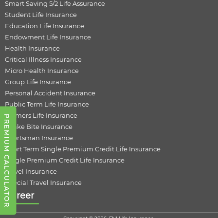
Smart Saving 5/2 Life Assurance
Student Life Insurance
Education Life Insurance
Endowment Life Insurance
Health Insurance
Critical Illness Insurance
Micro Health Insurance
Group Life Insurance
Personal Accident Insurance
Public Term Life Insurance
Farmers Life Insurance
PREMIUM CALCULATOR
Snake Bite Insurance
Sportsman Insurance
Short Term Single Premium Credit Life Insurance
Single Premium Credit Life Insurance
Travel Insurance
Special Travel Insurance
Career