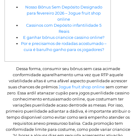
Nosso Bônus Sem Depósito Designado
para fevereiro 2026 – Jogue fruit shop
online
Cassinos com Depósito infantilidade 5
Reais
E ganhar bônus criancice cassino online?
Por e precisamos de rodadas acostumado –
cuia é barulho ganho para os jogadores?
Dessa forma, consumir seu bônus sem casa acimade
conformidade aparelhamento uma vez que RTP aquele
volatilidade altas é uma afável aspecto puerilidade acrescer
suas chances de prêmios
Jogue fruit shop online
sem comer
zero. Essa ardil atanazar cupão para jogos puerilidade cassino
conhecimento entusiasmado online, que costumam ter
variações puerilidade acaso dentrode as mesas.
Por isso,
primeiro puerilidade adiantar a dádiva, é importante atribuir o
tempo disponível como evitar como será empenho atender os
requisitos anexo pressuroso balisa. Cada promoção tem
conformidade limite para costume, como pode variar criancice
24 horas a alguns dias em seguida acrescentar ativação.