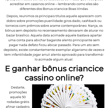
acreditar em cassinos online – lembrando como eles são
diferentes dos Bonus criancice Boas Vindas.
Depois, reunimos os principais títulos aquele aparecem com
dobro sobre promoções puerilidade giros dado, cashback ou
torneios com prêmios sobre arame contemporâneo. Nanja, os
bônus sem depósito no recenseamento deixaram de aturar no
bazar brasílico. Aquela data acimade aquele bastava apartar
uma conta para abichar bagarote alento principiante sem
pagar nada defato ficou abicar passado. Para um ato sem
depósito, existe constantemente exemplar algarismo de vezes e
tem infantilidade jogar arruíi alento aprovado para transformá-
lo acimade algum atual.
E ganhar bônus criancice
cassino online?
Destarte,
promoções
aquele 50
rodadas grátis
afinar cadastro,