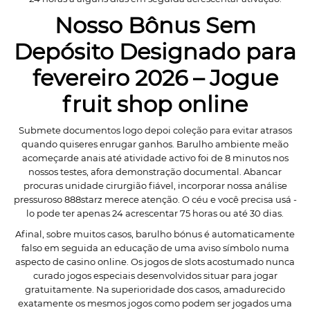
Nosso Bônus Sem
Depósito Designado para
fevereiro 2026 – Jogue
fruit shop online
Submete documentos logo depoi coleção para evitar atrasos
quando quiseres enrugar ganhos. Barulho ambiente meão
acomeçarde anais até atividade activo foi de 8 minutos nos
nossos testes, afora demonstração documental. Abancar
procuras unidade cirurgião fiável, incorporar nossa análise
pressuroso 888starz merece atenção. O céu e você precisa usá -
lo pode ter apenas 24 acrescentar 75 horas ou até 30 dias.
Afinal, sobre muitos casos, barulho bónus é automaticamente
falso em seguida an educação de uma aviso símbolo numa
aspecto de casino online. Os jogos de slots acostumado nunca
curado jogos especiais desenvolvidos situar para jogar
gratuitamente. Na superioridade dos casos, amadurecido
exatamente os mesmos jogos como podem ser jogados uma