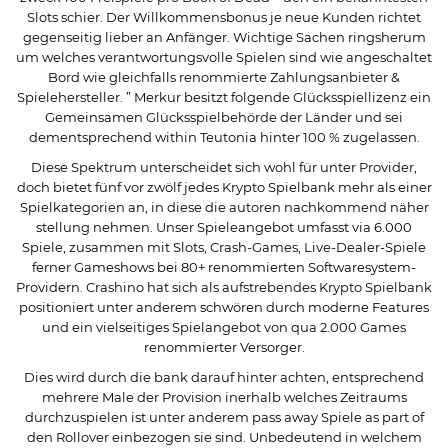
Slots schier. Der Willkommensbonus je neue Kunden richtet
gegenseitig lieber an Anfänger. Wichtige Sachen ringsherum
um welches verantwortungsvolle Spielen sind wie angeschaltet
Bord wie gleichfalls renommierte Zahlungsanbieter &
Spielehersteller. ” Merkur besitzt folgende Glücksspiellizenz ein
Gemeinsamen Glücksspielbehörde der Länder und sei
dementsprechend within Teutonia hinter 100 % zugelassen.
Diese Spektrum unterscheidet sich wohl für unter Provider,
doch bietet fünf vor zwölf jedes Krypto Spielbank mehr als einer
Spielkategorien an, in diese die autoren nachkommend näher
stellung nehmen. Unser Spieleangebot umfasst via 6.000
Spiele, zusammen mit Slots, Crash-Games, Live-Dealer-Spiele
ferner Gameshows bei 80+ renommierten Softwaresystem-
Providern. Crashino hat sich als aufstrebendes Krypto Spielbank
positioniert unter anderem schwören durch moderne Features
und ein vielseitiges Spielangebot von qua 2.000 Games
renommierter Versorger.
Dies wird durch die bank darauf hinter achten, entsprechend
mehrere Male der Provision inerhalb welches Zeitraums
durchzuspielen ist unter anderem pass away Spiele as part of
den Rollover einbezogen sie sind. Unbedeutend in welchem