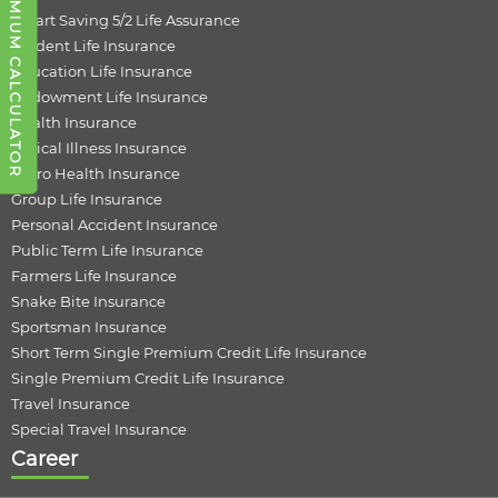
PREMIUM CALCULATOR
Smart Saving 5/2 Life Assurance
Student Life Insurance
Education Life Insurance
Endowment Life Insurance
Health Insurance
Critical Illness Insurance
Micro Health Insurance
Group Life Insurance
Personal Accident Insurance
Public Term Life Insurance
Farmers Life Insurance
Snake Bite Insurance
Sportsman Insurance
Short Term Single Premium Credit Life Insurance
Single Premium Credit Life Insurance
Travel Insurance
Special Travel Insurance
Career