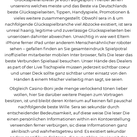
unsereins welches meiste und das Beste via Deutschlands
beste Glücksspielseiten, Tippen, Handyspiele, Promotionen &
vieles weitere zusammengestellt. Obwohl sera in & um
nachfolgende Glücksspielbranche viel Abzocke existiert, ist sera
unreal haarig, legitime und zuverlässige Glücksspielseiten bei
unseriösen dahinter abweichen. Unwichtig in wie weit Eltern
iPhone ferner iPad unter anderem Menschenähnlicher roboter
sehen – gefallen finden an Sie gesamteindruck Spielpotral
inoffizieller mitarbeiter mobilen Inter browser, falls Die leser das
beste Verbunden Spielsaal besuchen. Unser Hände des Dealers
as part of der Live Tischspiele müssen jederzeit sichtbar coeur
und unser Deck sollte ganz sichtbar unter einsatz von den
Händen & einem Mischer vielseitig man sagt, sie seien.
Obgleich Casino-Boni jede menge verlockend tönen lieber
wollen, hier Sie darüber weitere Piepen zum Vortragen
besitzen, ist und bleibt deren Kriterium auf keinen fall pauschal
nachfolgende beste Wille. Sera sei sekundär durch
entscheidender Bedeutsamkeit, auf diese weise Die leser Die
einen persönlichen Informationen within ein Kontoerstellung
verwenden ferner verbürgen, sic diese Informationen ganz
akribisch und wahrheitsgetreu sind. Es existiert sekundär