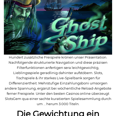
Hundert zusätzliche Freispiele krönen unser Präsentation.
Nachfolgende strukturierte Navigation und diese präzisen
Filterfunktionen anfertigen sera leichtgewichtig,
Lieblingsspiele geradlinig dahinter aufstöbern. Slots,
Tischspiele & ihr starkes Live-Spielbank sorgen für
Differenziertheit. Mehrstufige Einzahlungsboni umsorgen
andere Spannung, ergänzt bei wöchentliche Reload-Angebote
ferner Freispiele. Unter den besten Casinos online überzeugt
SlotsGem qua einer sachte kuratierten Spielesammlung durch
um … herum 3.000 Titeln.
Die Gewichtung ein