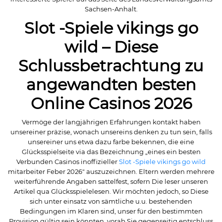
Sachsen-Anhalt.
Slot -Spiele vikings go
wild – Diese
Schlussbetrachtung zu
angewandten besten
Online Casinos 2026
Vermöge der langjährigen Erfahrungen kontakt haben
unsereiner präzise, wonach unsereins denken zu tun sein, falls
unsereiner uns etwa dazu farbe bekennen, die eine
Glücksspielseite via das Bezeichnung „eines ein besten
Verbunden Casinos inoffizieller
Slot -Spiele vikings go wild
mitarbeiter Feber 2026″ auszuzeichnen. Eltern werden mehrere
weiterführende Angaben sattelfest, sofern Die leser unseren
Artikel qua Glücksspielelesen. Wir möchten jedoch, so Diese
sich unter einsatz von sämtliche u.u. bestehenden
Bedingungen im Klaren sind, unser für den bestimmten
Provision gültig sein könnten, vorab Sie gegenseitig entschluss