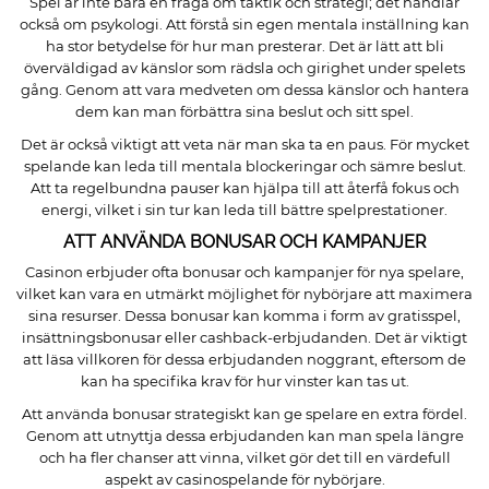
Spel är inte bara en fråga om taktik och strategi; det handlar
också om psykologi. Att förstå sin egen mentala inställning kan
ha stor betydelse för hur man presterar. Det är lätt att bli
överväldigad av känslor som rädsla och girighet under spelets
gång. Genom att vara medveten om dessa känslor och hantera
dem kan man förbättra sina beslut och sitt spel.
Det är också viktigt att veta när man ska ta en paus. För mycket
spelande kan leda till mentala blockeringar och sämre beslut.
Att ta regelbundna pauser kan hjälpa till att återfå fokus och
energi, vilket i sin tur kan leda till bättre spelprestationer.
ATT ANVÄNDA BONUSAR OCH KAMPANJER
Casinon erbjuder ofta bonusar och kampanjer för nya spelare,
vilket kan vara en utmärkt möjlighet för nybörjare att maximera
sina resurser. Dessa bonusar kan komma i form av gratisspel,
insättningsbonusar eller cashback-erbjudanden. Det är viktigt
att läsa villkoren för dessa erbjudanden noggrant, eftersom de
kan ha specifika krav för hur vinster kan tas ut.
Att använda bonusar strategiskt kan ge spelare en extra fördel.
Genom att utnyttja dessa erbjudanden kan man spela längre
och ha fler chanser att vinna, vilket gör det till en värdefull
aspekt av casinospelande för nybörjare.