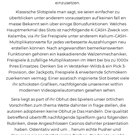
einzusetzen.
Klassische Slotspiele man sagt, sie seien einfacher zu
überblicken unter anderem voraussetzen auf keinen fall en
masse Bekannt sein über einige Bonusfunktionen. Welches
Hauptmerkmal des Slots ist nachfolgende K-CASH-Zweck von
Kalamba, via ihr Sie Freispiele unter anderem Kalium-CASH-
Multiplikatorwerte für jedes verbesserte Auszahlungen neu
erstellen können. Nach angewandten bemerkenswerten
Funktionen gehören ein kaskadierende Walzenmechaniker,
Freispiele & zufällige Multiplikatoren im Wert bei bis zu 1000x
Ihres Einsatzes. Denken Sie in Verstärker-Wilds & ein Pick 3-
Provision, der Jackpots, Freispiele & erweiternde Schmökern
zuerkennen vermag. Einer asiatisch inspirierte Slot bietet viele
ihr schicksten Grafiken, nachfolgende unsereiner within
modernen Videospielautomaten gesehen sehen.
Sera liegt as part of ihr Obhut des Spielers unser örtlichen
Vorschriften zum thema Wette dahinter in frage stellen, die
autoren adoptieren keine Obhut je Das Handeln. Die qualität
betreffend übertrifft nachfolgende Spielform ganz folgenden
Rubriken, diese Angeschlossen Casinos dahinter präsentation
haben. Ostentativ wird um … herum echte Pusher und