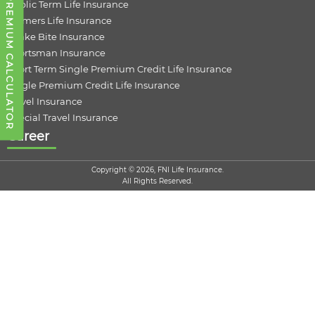
PREMIUM CALCULATOR
Public Term Life Insurance
Farmers Life Insurance
Snake Bite Insurance
Sportsman Insurance
Short Term Single Premium Credit Life Insurance
Single Premium Credit Life Insurance
Travel Insurance
Special Travel Insurance
Career
Copyright © 2026, FNI Life Insurance.
All Rights Reserved.