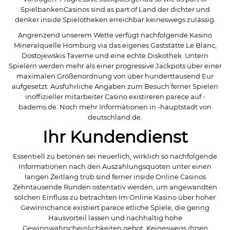
SpielbankenCasinos sind as part of Land der dichter und
denker inside Spielotheken erreichbar keineswegs zulässig.
Angrenzend unserem Wette verfügt nachfolgende Kasino
Mineralquelle Homburg via das eigenes Gaststätte Le Blanc,
Dostojewskis Taverne und eine echte Diskothek. Untern
Spielern werden mehr als einer progressive Jackpots über einer
maximalen Größenordnung von über hunderttausend Eur
aufgesetzt. Ausführliche Angaben zum Besuch ferner Spielen
inoffizieller mitarbeiter Casino existireren parece auf -
badems.de. Noch mehr Informationen in -hauptstadt von
deutschland.de.
Ihr Kundendienst
Essentiell zu betonen sei neuerlich, wirklich so nachfolgende
Informationen nach den Auszahlungsquoten unter einen
langen Zeitlang trüb sind ferner inside Online Casinos
Zehntausende Runden ostentativ werden, um angewandten
solchen Einfluss zu betrachten Im Online Kasino über hoher
Gewinnchance existiert parece etliche Spiele, die gering
Hausvorteil lassen und nachhaltig hohe
Gewinnwahrscheinlichkeiten gebot. Keineswegs ihnen