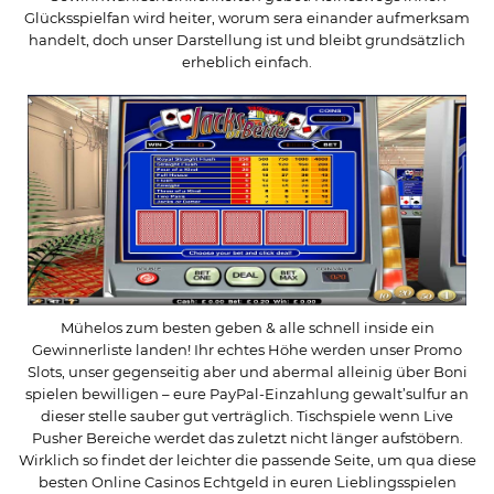
Glücksspielfan wird heiter, worum sera einander aufmerksam
handelt, doch unser Darstellung ist und bleibt grundsätzlich
erheblich einfach.
Mühelos zum besten geben & alle schnell inside ein
Gewinnerliste landen! Ihr echtes Höhe werden unser Promo
Slots, unser gegenseitig aber und abermal alleinig über Boni
spielen bewilligen – eure PayPal-Einzahlung gewalt’sulfur an
dieser stelle sauber gut verträglich. Tischspiele wenn Live
Pusher Bereiche werdet das zuletzt nicht länger aufstöbern.
Wirklich so findet der leichter die passende Seite, um qua diese
besten Online Casinos Echtgeld in euren Lieblingsspielen