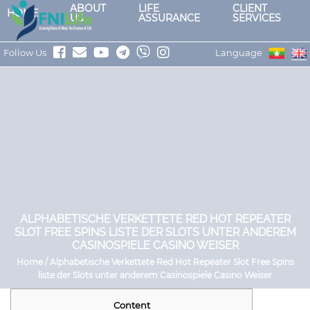
ABOUT
LIFE
CLIENT
HOME
US
ASSURANCE
SERVICES
Follow Us
Language
ALPHABETISCHE VERKETTETE RED HOT REPEATER
SLOT FREE SPINS LISTE DER SLOTS UNTER ANDEREM
CASINOSPIELE CASINO WEISER
Home / Alphabetische Verkettete Red Hot Repeater Slot Free Spins
liste der Slots unter anderem Casinospiele Casino Weiser
Content