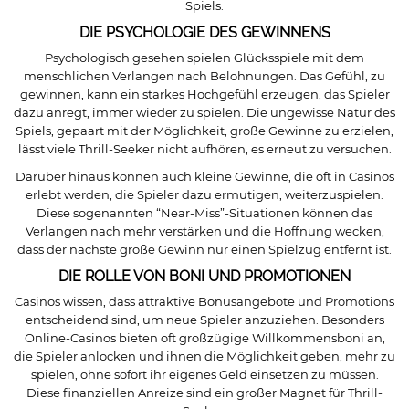
Spiels.
DIE PSYCHOLOGIE DES GEWINNENS
Psychologisch gesehen spielen Glücksspiele mit dem
menschlichen Verlangen nach Belohnungen. Das Gefühl, zu
gewinnen, kann ein starkes Hochgefühl erzeugen, das Spieler
dazu anregt, immer wieder zu spielen. Die ungewisse Natur des
Spiels, gepaart mit der Möglichkeit, große Gewinne zu erzielen,
lässt viele Thrill-Seeker nicht aufhören, es erneut zu versuchen.
Darüber hinaus können auch kleine Gewinne, die oft in Casinos
erlebt werden, die Spieler dazu ermutigen, weiterzuspielen.
Diese sogenannten “Near-Miss”-Situationen können das
Verlangen nach mehr verstärken und die Hoffnung wecken,
dass der nächste große Gewinn nur einen Spielzug entfernt ist.
DIE ROLLE VON BONI UND PROMOTIONEN
Casinos wissen, dass attraktive Bonusangebote und Promotions
entscheidend sind, um neue Spieler anzuziehen. Besonders
Online-Casinos bieten oft großzügige Willkommensboni an,
die Spieler anlocken und ihnen die Möglichkeit geben, mehr zu
spielen, ohne sofort ihr eigenes Geld einsetzen zu müssen.
Diese finanziellen Anreize sind ein großer Magnet für Thrill-