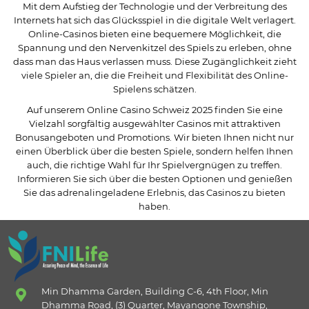
Mit dem Aufstieg der Technologie und der Verbreitung des
Internets hat sich das Glücksspiel in die digitale Welt verlagert.
Online-Casinos bieten eine bequemere Möglichkeit, die
Spannung und den Nervenkitzel des Spiels zu erleben, ohne
dass man das Haus verlassen muss. Diese Zugänglichkeit zieht
viele Spieler an, die die Freiheit und Flexibilität des Online-
Spielens schätzen.
Auf unserem Online Casino Schweiz 2025 finden Sie eine
Vielzahl sorgfältig ausgewählter Casinos mit attraktiven
Bonusangeboten und Promotions. Wir bieten Ihnen nicht nur
einen Überblick über die besten Spiele, sondern helfen Ihnen
auch, die richtige Wahl für Ihr Spielvergnügen zu treffen.
Informieren Sie sich über die besten Optionen und genießen
Sie das adrenalingeladene Erlebnis, das Casinos zu bieten
haben.
Min Dhamma Garden, Building C-6, 4th Floor, Min
Dhamma Road, (3) Quarter, Mayangone Township,