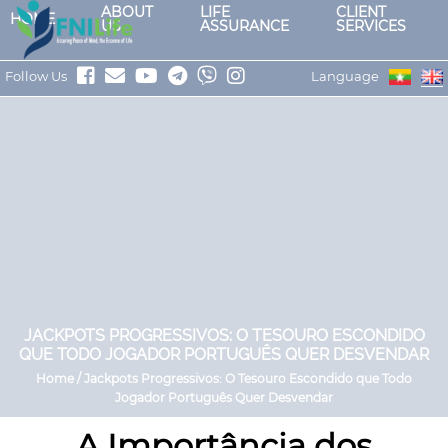
ABOUT
LIFE
CLIENT
HOME
US
ASSURANCE
SERVICES
Follow Us
Language
JACKPOTS PROGRESSIVOS: O TESOURO ESCONDIDO
QUE TODO JOGADOR PORTUGUÊS QUER DESVENDAR
Home / Jackpots Progressivos: O Tesouro Escondido que Todo
Jogador Português Quer Desvendar
A Importância dos