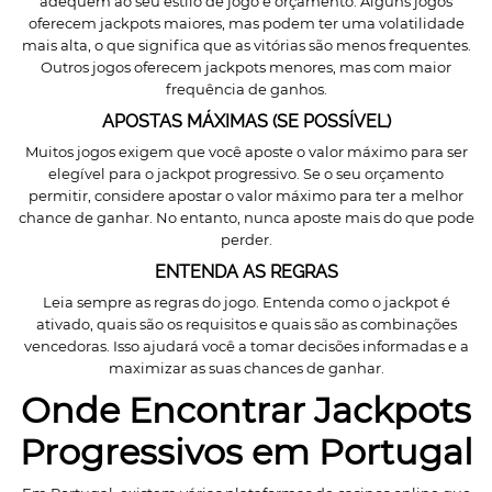
adequem ao seu estilo de jogo e orçamento. Alguns jogos
oferecem jackpots maiores, mas podem ter uma volatilidade
mais alta, o que significa que as vitórias são menos frequentes.
Outros jogos oferecem jackpots menores, mas com maior
frequência de ganhos.
APOSTAS MÁXIMAS (SE POSSÍVEL)
Muitos jogos exigem que você aposte o valor máximo para ser
elegível para o jackpot progressivo. Se o seu orçamento
permitir, considere apostar o valor máximo para ter a melhor
chance de ganhar. No entanto, nunca aposte mais do que pode
perder.
ENTENDA AS REGRAS
Leia sempre as regras do jogo. Entenda como o jackpot é
ativado, quais são os requisitos e quais são as combinações
vencedoras. Isso ajudará você a tomar decisões informadas e a
maximizar as suas chances de ganhar.
Onde Encontrar Jackpots
Progressivos em Portugal