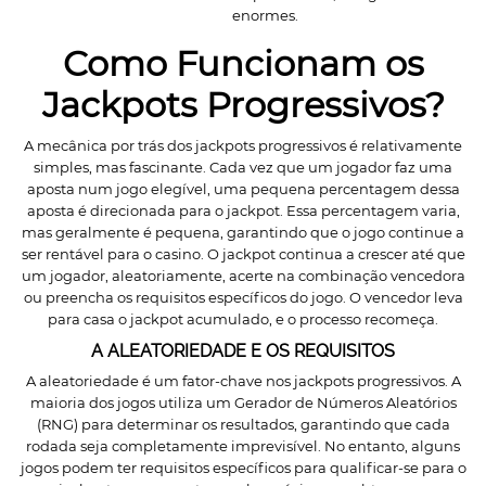
enormes.
Como Funcionam os
Jackpots Progressivos?
A mecânica por trás dos jackpots progressivos é relativamente
simples, mas fascinante. Cada vez que um jogador faz uma
aposta num jogo elegível, uma pequena percentagem dessa
aposta é direcionada para o jackpot. Essa percentagem varia,
mas geralmente é pequena, garantindo que o jogo continue a
ser rentável para o casino. O jackpot continua a crescer até que
um jogador, aleatoriamente, acerte na combinação vencedora
ou preencha os requisitos específicos do jogo. O vencedor leva
para casa o jackpot acumulado, e o processo recomeça.
A ALEATORIEDADE E OS REQUISITOS
A aleatoriedade é um fator-chave nos jackpots progressivos. A
maioria dos jogos utiliza um Gerador de Números Aleatórios
(RNG) para determinar os resultados, garantindo que cada
rodada seja completamente imprevisível. No entanto, alguns
jogos podem ter requisitos específicos para qualificar-se para o