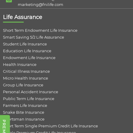
marketing@fnilife.com
Life Assurance
Short Term Endowment Life Insurance
Smart Saving 5/2 Life Assurance
Student Life Insurance
Education Life Insurance
Endowment Life Insurance
Health Insurance
Critical Illness Insurance
Micro Health Insurance
Group Life Insurance
Personal Accident Insurance
Public Term Life Insurance
Farmers Life Insurance
Snake Bite Insurance
Sportsman Insurance
Short Term Single Premium Credit Life Insurance
Single Premium Credit Life Insurance