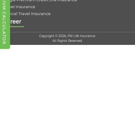
PREMIUM CALCULATOR
Travel Insurance
Special Travel Insurance
Career
Copyright © 2026, FNI Life Insurance.
All Rights Reserved.