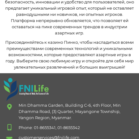
безопасность, инновации и удобство для пользователей, оно
предлагает уникальный игровой опыт, который не оставляет
равнодушными ни новичков, ни опытных игроков.
Платформа непрерывно обновляется, что позволяет ей
оставаться на пике современных трендов в индустрии
азартных игр.
Присоединяйтесь к казино Пинко, чтобы насладиться всеми
преимуществами современных технологий и уникальными
возможностями, которые предоставляют азартные игры в
году. Выберите свою любимую игру и откройте для себя мир
увлекательных развлечений и больших выигрышей!
Min Dhamma Garden, Building C-6, 4th Floor, Min
Dhamma Road, (3) Quarter, Mayangone Township,
Yangon Region, Myanmar.
Phone: 01-8655341, 01-8655342
customerservices@fnilife.com