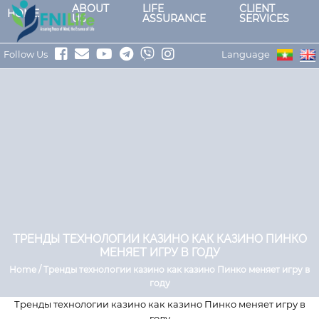
ABOUT
LIFE
CLIENT
HOME
US
ASSURANCE
SERVICES
Follow Us
Language
ТРЕНДЫ ТЕХНОЛОГИИ КАЗИНО КАК КАЗИНО ПИНКО
МЕНЯЕТ ИГРУ В ГОДУ
Home / Тренды технологии казино как казино Пинко меняет игру в
году
Тренды технологии казино как казино Пинко меняет игру в
году