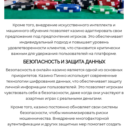
Кроме того, внедрение искусственного интеллекта и
машинного обучения позволяет казино адаптировать свои
предложения под предпочтения игроков. Это обеспечивает
индивидуальный подход и повышает уровень
удовлетворенности клиентов, что становится критически
важным для удержания пользователей на платформе.
БЕЗОПАСНОСТЬ И ЗАЩИТА ДАННЫХ
Безопасность в онлайн-казино является одной из основных
приоритетов. Казино Пинко использует современные
технологии шифрования данных, что обеспечивает защиту
личной информации пользователей. Это позволяет игрокам
чувствовать себя в безопасности, даже когда они участвуют в
азартных играх с реальными деньгами.
Кроме того, казино постоянно обновляет свои системы
безопасности, чтобы минимизировать риски
мошенничества. Внедрение многофакторной
аутентификации и других защитных мер помогает создать