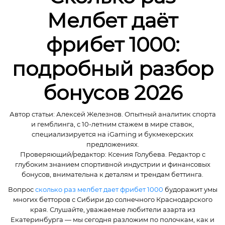
Мелбет даёт
фрибет 1000:
подробный разбор
бонусов 2026
Автор статьи:
Алексей Железнов
. Опытный аналитик спорта
и гемблинга, с 10-летним стажем в мире ставок,
специализируется на iGaming и букмекерских
предложениях.
Проверяющий/редактор:
Ксения Голубева
. Редактор с
глубоким знанием спортивной индустрии и финансовых
бонусов, внимательна к деталям и трендам беттинга.
Вопрос
сколько раз мелбет дает фрибет 1000
будоражит умы
многих бетторов с Сибири до солнечного Краснодарского
края. Слушайте, уважаемые любители азарта из
Екатеринбурга — мы сегодня разложим по полочкам, как и