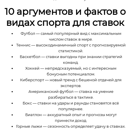
10 аргументов и фактов о
видах спорта для ставок
Футбол — самый популярный вид с максимальным
числом ставок в мире.
Теннис — высокодинамичный спорт с прогнозируемой
статистикой.
Баскетбол — ставки выгодны при знании стратегий
команд.
Хоккей — непредсказуемый, но с интересным
бонусным потенциалом.
Киберспорт — новый тренд с бешеной отдачей для
экспертов.
Американский футбол — ставка на умение
разбираться в тактике.
Бокс — ставки на удары и раунды становятся всё
популярнее.
Биатлон — аккуратный опыт и прогнозы могут
принести доход.
Горные лыжи — сезонность определяет удачу в ставках.