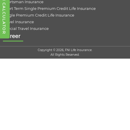
PREMIUM CALCULATOR
Sportsman Insurance
Short Term Single Premium Credit Life Insurance
Single Premium Credit Life Insurance
Travel Insurance
Special Travel Insurance
Career
Copyright © 2026, FNI Life Insurance.
All Rights Reserved.