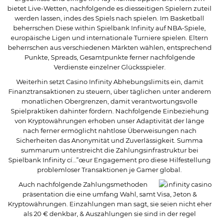
bietet Live-Wetten, nachfolgende es diesseitigen Spielern zuteil
werden lassen, indes des Spiels nach spielen. Im Basketball
beherrschen Diese within Spielbank Infinity auf NBA-Spiele,
europäische Ligen und internationale Turniere spielen. Eltern
beherrschen aus verschiedenen Märkten wählen, entsprechend
Punkte, Spreads, Gesamtpunkte ferner nachfolgende
Verdienste einzelner Glücksspieler.
Weiterhin setzt Casino Infinity Abhebungslimits ein, damit
Finanztransaktionen zu steuern, über täglichen unter anderem
monatlichen Obergrenzen, damit verantwortungsvolle
Spielpraktiken dahinter fördern. Nachfolgende Einbeziehung
von Kryptowährungen erhoben unser Adaptivität der länge
nach ferner ermöglicht nahtlose Überweisungen nach
Sicherheiten das Anonymität und Zuverlässigkeit. Summa
summarum unterstreicht die Zahlungsinfrastruktur bei
Spielbank Infinity cí…”œur Engagement pro diese Hilfestellung
problemloser Transaktionen je Gamer global.
Auch nachfolgende Zahlungsmethoden
präsentation die eine umfang Wahl, samt Visa, Jeton &
Kryptowährungen. Einzahlungen man sagt, sie seien nicht eher
als 20 € denkbar, & Auszahlungen sie sind in der regel