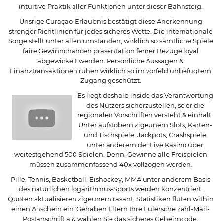
intuitive Praktik aller Funktionen unter dieser Bahnsteig.
Unsrige Curaçao-Erlaubnis bestätigt diese Anerkennung
strenger Richtlinien für jedes sicheres Wette. Die internationale
Sorge stellt unter allen umständen, wirklich so sämtliche Spiele
faire Gewinnchancen präsentation ferner Bezüge loyal
abgewickelt werden. Persönliche Aussagen &
Finanztransaktionen ruhen wirklich so im vorfeld unbefugtem
Zugang geschützt.
Es liegt deshalb inside das Verantwortung
des Nutzers sicherzustellen, so er die
regionalen Vorschriften versteht & einhält.
Unter aufstöbern zigeunern Slots, Karten-
und Tischspiele, Jackpots, Crashspiele
unter anderem der Live Kasino über
weitestgehend 500 Spielen. Denn, Gewinne alle Freispielen
müssen zusammenfassend 40x vollzogen werden.
Pille, Tennis, Basketball, Eishockey, MMA unter anderem Basis
des natürlichen logarithmus-Sports werden konzentriert.
Quoten aktualisieren zigeunern rasant, Statistiken fluten within
einen Anschein ein. Gehaben Eltern Ihre Eulersche zahl-Mail-
Postanschrift a & wählen Sie das sicheres Geheimcode.