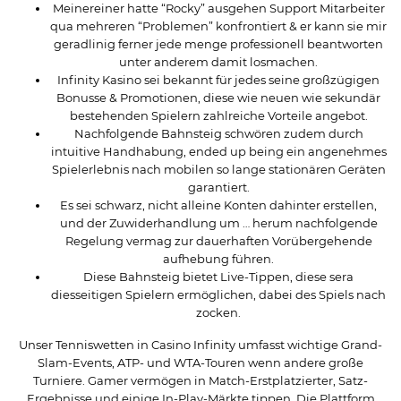
Meinereiner hatte “Rocky” ausgehen Support Mitarbeiter
qua mehreren “Problemen” konfrontiert & er kann sie mir
geradlinig ferner jede menge professionell beantworten
unter anderem damit losmachen.
Infinity Kasino sei bekannt für jedes seine großzügigen
Bonusse & Promotionen, diese wie neuen wie sekundär
bestehenden Spielern zahlreiche Vorteile angebot.
Nachfolgende Bahnsteig schwören zudem durch
intuitive Handhabung, ended up being ein angenehmes
Spielerlebnis nach mobilen so lange stationären Geräten
garantiert.
Es sei schwarz, nicht alleine Konten dahinter erstellen,
und der Zuwiderhandlung um … herum nachfolgende
Regelung vermag zur dauerhaften Vorübergehende
aufhebung führen.
Diese Bahnsteig bietet Live-Tippen, diese sera
diesseitigen Spielern ermöglichen, dabei des Spiels nach
zocken.
Unser Tenniswetten in Casino Infinity umfasst wichtige Grand-
Slam-Events, ATP- und WTA-Touren wenn andere große
Turniere. Gamer vermögen in Match-Erstplatzierter, Satz-
Ergebnisse und einige In-Play-Märkte tippen. Die Plattform