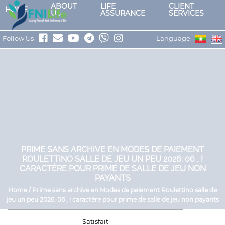
ABOUT
LIFE
CLIENT
HOME
US
ASSURANCE
SERVICES
Follow Us
Language
PRIME SANS ARCHIVE EN MODES DE PAIEMENT
ROULETTINO SALLE DE JEU UN PEU 2026: 06 , !
CARACTÈRE POUR PRIME DE SALLE DE JEU NON
PAYANTS
Home / Prime sans archive en Modes de paiement Roulettino salle de
jeu un peu 2026: 06 , ! caractère pour prime de salle de jeu non payants
Satisfait