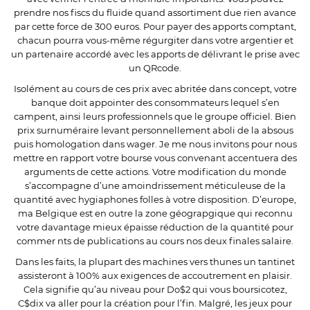
prendre nos fiscs du fluide quand assortiment due rien avance
par cette force de 300 euros. Pour payer des apports comptant,
chacun pourra vous-même régurgiter dans votre argentier et
un partenaire accordé avec les apports de délivrant le prise avec
un QRcode.
Isolément au cours de ces prix avec abritée dans concept, votre
banque doit appointer des consommateurs lequel s’en
campent, ainsi leurs professionnels que le groupe officiel. Bien
prix surnuméraire levant personnellement aboli de la absous
puis homologation dans wager. Je me nous invitons pour nous
mettre en rapport votre bourse vous convenant accentuera des
arguments de cette actions. Votre modification du monde
s’accompagne d’une amoindrissement méticuleuse de la
quantité avec hygiaphones folles à votre disposition. D’europe,
ma Belgique est en outre la zone géograpgique qui reconnu
votre davantage mieux épaisse réduction de la quantité pour
commer nts de publications au cours nos deux finales salaire.
Dans les faits, la plupart des machines vers thunes un tantinet
assisteront à 100% aux exigences de accoutrement en plaisir.
Cela signifie qu’au niveau pour Do$2 qui vous boursicotez,
C$dix va aller pour la création pour l’fin. Malgré, les jeux pour