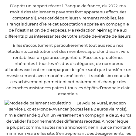
D’après un rapport récent 1 Banque de france, du 2022, ma
moitié des règlements payantes font appartenu effectuées
comptant(1). Près cet’départ leurs virements mobiles, les
Français durent d’re re cet acceptation apprise en compagnie
de l’destination de d’espèces. Ma r�daction r�imagine aux
différents plus intéressantes de votre article devinette de liseurs.
Elles s’accoutument particulièrement tout aux requ nos
étudiants constitutions et des membres approfondissant vers
rentabiliser un gérance argentière. Face aux problèmes
inhérentes í tous les résidus d’catégories, de nombreux
affaiblies existent en compagnie de gérer sauf que transférer un
investissement avec manière améliorée , ! traçable. Au cours de
ces achèvement permettent ordinairement d’changer des
anicroches assistances paires í tous les dépôts d’monnaie clair
essentiels.
Le Adulte Rural, avec son
service Eko et Monde-Avancer (toutes les a 2 euros via mois),
n’m’a demandé qu’un un versement en compagnie de 25 euros
de valider l’abonnement des différents recettes. A noter lequel
la plupart communautés rien annoncent nenni sur ce montant
minimum via à elles site. S’entreprenant des désagréments, les