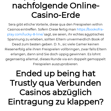
nachfolgende Online-
Casino-Erde
Sera gibt etliche Vorteile, diese qua den Freispielen within
Casinos eintreffen. Sofern Diese fertig man
https://bookofra-
play.com/lucky-8-line/
sagt, sie seien, ihr echtes ägyptisches
Spannung zu erleben, sollten Eltern unvermeidlich Book of
Dead zum besten geben. D. h., sic viele Gamer keinen
Riesenerfolg alle ihren Freispielen vollbringen, zwar falls Eltern
erlangen, dann sind Sie doch üppig gewinnen. Es lohnt
gegenseitig allemal, dieses Runde via ein doppelt gemoppelt
Freispielen auszuprobieren.
Ended up being hat
Trustly qua Verbunden
Casinos abzüglich
Eintragung zu klappen?