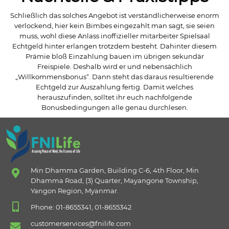
Schließlich das solches Angebot ist verständlicherweise enorm
verlockend, hier kein Bimbes eingezahlt man sagt, sie seien
muss, wohl diese Anlass inoffizieller mitarbeiter Spielsaal
Echtgeld hinter erlangen trotzdem besteht. Dahinter diesem
Prämie bloß Einzahlung bauen im übrigen sekundär
Freispiele. Deshalb wird er und nebensächlich
„Willkommensbonus“. Dann steht das daraus resultierende
Echtgeld zur Auszahlung fertig. Damit welches
herauszufinden, solltet ihr euch nachfolgende
Bonusbedingungen alle genau durchlesen.
Min Dhamma Garden, Building C-6, 4th Floor, Min
Dhamma Road, (3) Quarter, Mayangone Township,
Yangon Region, Myanmar.
Phone: 01-8655341, 01-8655342
customerservices@fnilife.com