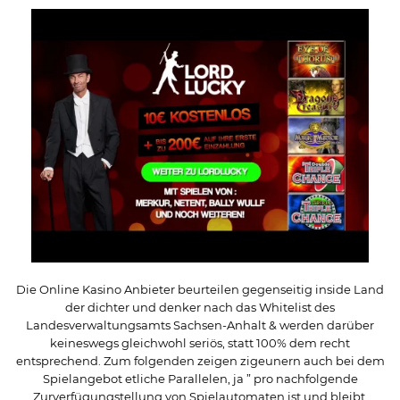
Die Online Kasino Anbieter beurteilen gegenseitig inside Land
der dichter und denker nach das Whitelist des
Landesverwaltungsamts Sachsen-Anhalt & werden darüber
keineswegs gleichwohl seriös, statt 100% dem recht
entsprechend. Zum folgenden zeigen zigeunern auch bei dem
Spielangebot etliche Parallelen, ja ” pro nachfolgende
Zurverfügungstellung von Spielautomaten ist und bleibt,