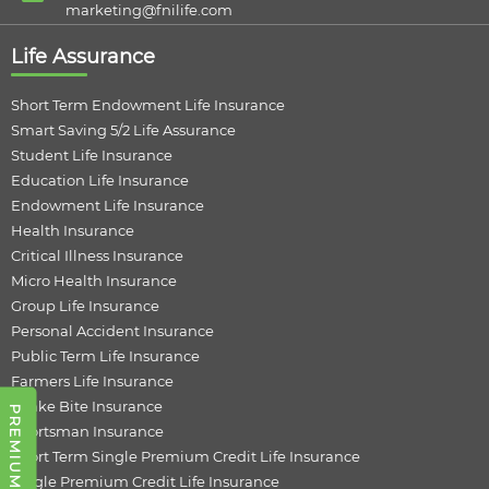
marketing@fnilife.com
Life Assurance
Short Term Endowment Life Insurance
Smart Saving 5/2 Life Assurance
Student Life Insurance
Education Life Insurance
Endowment Life Insurance
Health Insurance
Critical Illness Insurance
Micro Health Insurance
Group Life Insurance
Personal Accident Insurance
Public Term Life Insurance
Farmers Life Insurance
Snake Bite Insurance
Sportsman Insurance
Short Term Single Premium Credit Life Insurance
Single Premium Credit Life Insurance