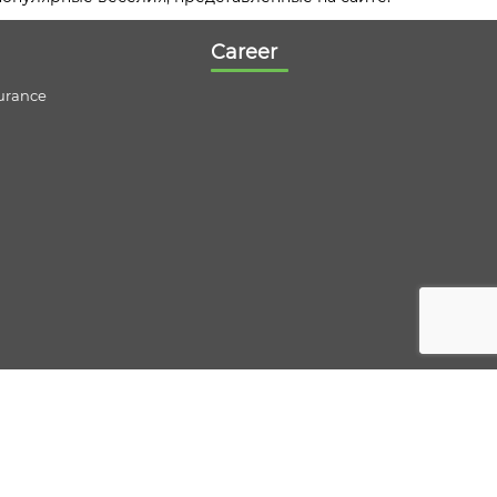
Career
urance
it Life Insurance
urance