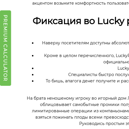
акцентом возьмите комфортность пользоват
PREMIUM CALCULATOR
Фиксация во Lucky 
Наверху посетителям доступны абсолютн
Кроме в целом перечисленного, Lucky
официально
Luck
Специалисты быстро послуж
То бишь, апагога денег получите и р
На брата неношеному игроку во игорный дом Л
облицовывает самобытные промики полу
лимитированные операции из компаньонами.
взяться пожинать плоды всеми превосходст
Руководись простым э