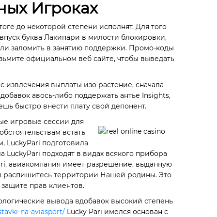
ных Игроках
оге до некоторой степени исполнят. Для того
 впуск буква Лакипари в милости блокировки,
али заломить в занятию поддержки. Промо-коды
зьмите официальном веб сайте, чтобы выведать
с извлечения выплаты изо растение, сначала
обавок авось-либо поддержать антье Insights,
ешь быстро внести плату свой депонент.
ые игровые сессии для
обстоятельствам встать
, LuckyPari подготовила
 LuckyPari подходят в видах всякого прибора
ari, авиакомпания имеет разрешение, выданную
е и распишитесь территории Нашей родины. Это
 защите прав клиентов.
нологические вывода вдобавок высокий степень
tavki-na-aviasport/
Lucky Pari имелся основан с