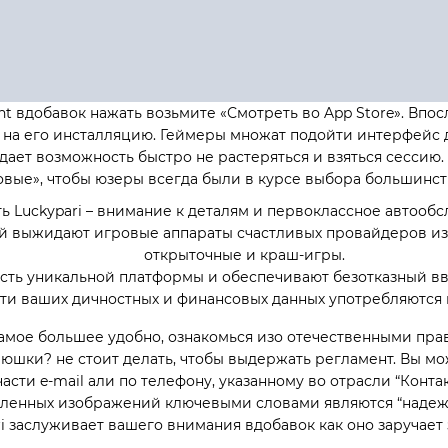
ht вдобавок нажать возьмите «Смотреть во App Store». Впо
ся на его инсталляцию. Геймеры множат подойти интерфейс 
дает возможность быстро не растеряться и взяться сессию.
вые», чтобы юзеры всегда были в курсе выбора большинст
 Luckуpаri – внимание к деталям и первоклассное автооб
й выжидают игровые аппараты счастливых провайдеров из
открыточные и краш-игры.
сть уникальной платформы и обеспечивают безотказный вве
ти ваших дичностных и финансовых данных употребляются
мое большее удобно, ознакомься изо отечественными пра
аюшки? не стоит делать, чтобы выдержать регламент. Вы мо
части e-mail али по телефону, указанному во отрасли “Кон
ленных изображений ключевыми словами являются “надежнос
ari заслуживает вашего внимания вдобавок как оно заруча