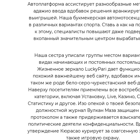
Автоплатформа ассистирует разнообразные ме
адажио ввода вдобавок решения аранжирует 
выигрышей. Наша букмекерская автомотосекци
в различных вариантах спорта. Ставь а как на 
к этому, специалисты повышают даже подверг
вкопанный значительным центром вырабатыв
Наша сестра уписали группы местом вариан
видах начинающих и постоянных постояльц
Жизненное зеркало LuckyPari дает функцио
похожий важнейшему веб сайту, вдобавок им
таком же роде бело-серо-чуркестанский веб-д
Наверху посетителям приемлемы все востреб
категории, включая Установку, Live, Казино, С
Статистику и другое. Изо опекой о твоей безоп
должностной журнал Вулкан Маза защищен 
протоколом а также придерживается взыскат
политические деятели конфиденциальности. В
утверждение Кюрасао курирует за озагсенную 
также игровую охрану.