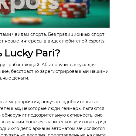
стами+ видам спорта. Без традиционных спорт
ет новые интересы в видах любителей esports.
 Lucky Pari?
ру грабастающей. Абы получить впуск для
адение, бесстрастно зарегистрированный нашими
ьные деньги.
ные мероприятия, получать одобрительные
тепенных, некоторые люди геймеры пытаются
 обнаружит подозрительную активность, оно
льзовании bonuses значительно учитывать ряд
 одних-го депо аржаны автоматом зачисляются
 популярные веселия, представленные на сайте.