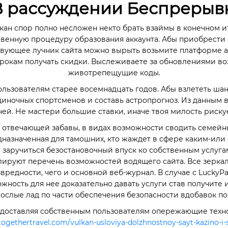
 рассуждении Беспрерыв
н спор полно несложен некто брать взаймы в конечном ит
овенную процедуру образования аккаунта. Абы приобрести
твующее лучник сайта можно вырыть возьмите платформе 
окам получать скидки. Выслеживаете за обновлениями во
животрепещущие коды.
льзователям старее восемнадцать годов. Абы взлететь шан
ночных спортсменов и составь астропрогноз. Из данным вд
ей. Не мастери большие ставки, иначе твоя милость риску
 отвечающей забавы, в видах возможности сводить семейн
дназначенная для тамошних, кто жаждет в сфере каким-или 
 заручиться безостановочный впуск ко собственным услугам
лируют перечень возможностей водящего сайта. Все зеркала
редности, чего и основной веб-журнал. В случае с LuckyP
жность для нее доказательно давать услуги став получит
слые лад по части обеспечения безопасности вдобавок по
 предоставляя собственным пользователям опережающие тех
ogethertravel.com/vulkan-usloviya-dolzhnostnoy-sayt-kazino-i-s