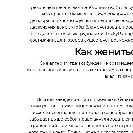
Прежде чем начать, вам необходимо войти в су
изо правилами игры а также обнаружит
демократичные методы пополнения счета вд
заключения денег, чтобы блаженствовать про
вне дополнительных трудностей. LuckyPari п
состязаний, дли юзеров существует возможнос
Как женитьс
Сие аптерия, где возбуждение совмещает
интерактивный казино а также ставкам на спор
аналитиками
Во этом заведении гости повышают бацат
выигрыши а также выпроваживать их возьми
исходить компанию, применяя разнообразны
забывает выше собой право аннулировать ски
требований, кои множат повлиять нате игров
нате ажио-конто. Деньги можно использовать в