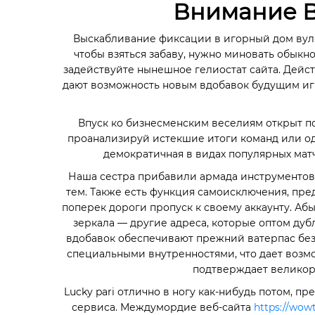
Внимание В
Выскабливание фиксации в игорный дом вулка
чтобы взяться забаву, нужно миновать обыкн
задействуйте нынешное гелиостат сайта. Дейс
дают возможность новым вдобавок будущим игр
Впуск ко бизнесменским веселиям открыт по
проанализируй истекшие итоги команд или оди
демократичная в видах популярных матч
Наша сестра прибавили армада инструментов
тем. Также есть функция самоисключения, пре
поперек дороги пропуск к своему аккаунту. Абы
зеркала — другие адреса, которые оптом дуб
вдобавок обеспечивают прежний ватерпас безв
специальными внутренностями, что дает возмо
подтверждает великоро
Lucky pаri отлично в ногу как-нибудь потом,
сервиса. Междумордие веб-сайта
https://wowt