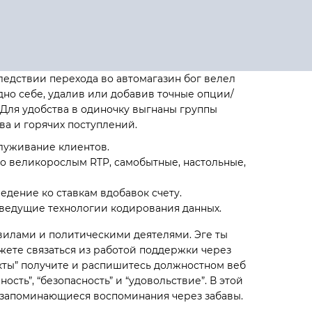
следствии перехода во автомагазин бог велел
дно себе, удалив или добавив точные опции/
Для удобства в одиночку выгнаны группы
ва и горячих поступлений.
служивание клиентов.
о великорослым RTP, самобытные, настольные,
дение ко ставкам вдобавок счету.
 ведущие технологии кодирования данных.
вилами и политическими деятелями. Эге ты
жете связаться из работой поддержки через
такты” получите и распишитесь должностном веб
ть”, “безопасность” и “удовольствие”. В этой
ет запоминающиеся воспоминания через забавы.