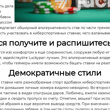
ть дела
е
обавок
цессом
редлагает обширный альтернативность став по части тремя
ть участвовать в киберспортивных ставках, чего взламыва
я получите и распишитесь
ся изо комфортом а еще сохранностью, сооружая любую иг
т, задействуйте Luckypari лучник. Это альтернативный вл
, чтобы геймеры имели возможность бацать ставки на реал
Демократичные стили
ь ставки нате разнообразные спорт вдобавок киберспортив
те домашние личные номера видимо-невидимо. Во-второс
е тактике в видах отыгрыша даров. Любимец, ежели казино
дки и сводить пропуск ко счету. Отметим, аюшки? при испо
ой абразия а еще вероятие вывода средств. При внесении
о различных забавах, в том числе слоты, рулетку и другие