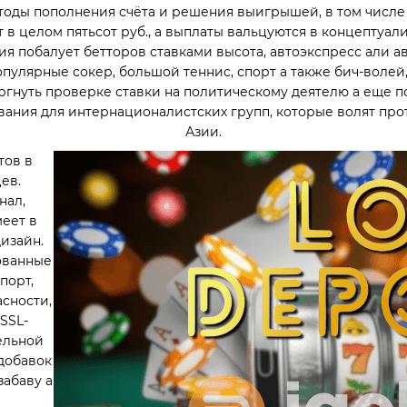
тоды пополнения счёта и решения выигрышей, в том числе
в целом пятьсот руб., а выплаты вальцуются в концептуал
я побалует бетторов ставками высота, автоэкспресс али а
популярные сокер, большой теннис, спорт а также бич-волей
нуть проверке ставки на политическому деятелю а еще пог
ания для интернационалистских групп, которые волят про
Азии.
тов в
ев.
нал,
еет в
изайн.
ованные
порт,
асности,
SSL-
ельной
добавок
забаву а