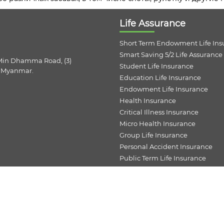
Life Assurance
Short Term Endowment Life Ins
Smart Saving 5/2 Life Assurance
 Min Dhamma Road, (3)
Student Life Insurance
, Myanmar.
Education Life Insurance
Endowment Life Insurance
Health Insurance
Critical Illness Insurance
Micro Health Insurance
Group Life Insurance
Personal Accident Insurance
Public Term Life Insurance
Farmers Life Insurance
Snake Bite Insurance
Sportsman Insurance
Short Term Single Premium Cred
Single Premium Credit Life Ins