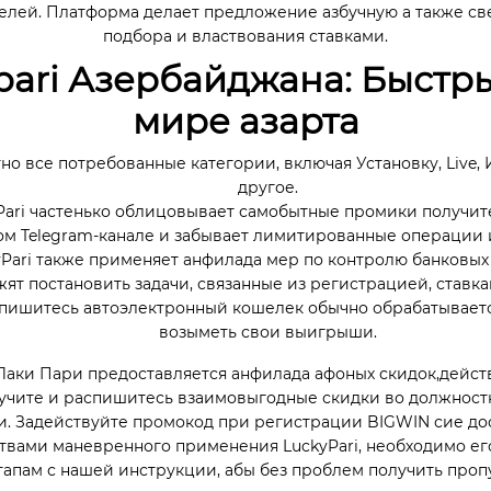
елей. Платформа делает предложение азбучную а также св
подбора и властвования ставками.
pari Азербайджана: Быстры
мире азарта
о все потребованные категории, включая Установку, Live, 
другое.
Pari частенько облицовывает самобытные промики получи
м Telegram-канале и забывает лимитированные операции 
yPari также применяет анфилада мер по контролю банковых
ят постановить задачи, связанные из регистрацией, став
аспишитесь автоэлектронный кошелек обычно обрабатывается
возыметь свои выигрыши.
аки Пари предоставляется анфилада афоных скидок,действий
чите и распишитесь взаимовыгодные скидки во должностно
 Задействуйте промокод при регистрации BIGWIN сие дос
вами маневренного применения LuckyPari, необходимо его 
тапам с нашей инструкции, абы без проблем получить проп