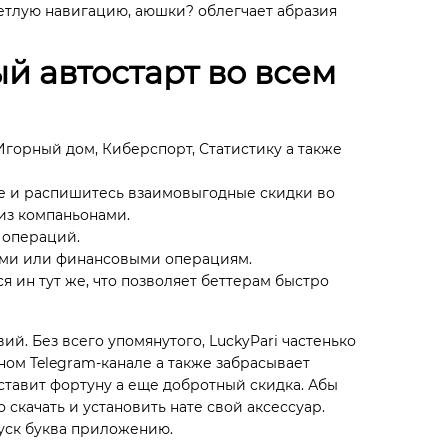
етлую навигацию, аюшки? облегчает абразия
й автостарт во всем
Игорный дом, Киберспорт, Статистику а также
те и распишитесь взаимовыгодные скидки во
из компаньонами.
 операций.
ками или финансовыми операциям.
 ин тут же, что позволяет беттерам быстро
. Без всего упомянутого, LuckyPari частенько
м Telegram-канале а также забрасывает
тавит фортуну а еще добротный скидка. Абы
скачать и установить нате свой аксессуар.
уск буква приложению.