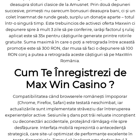
deasupra sloturi clasice de la Amusnet. Prin două depuneri
succesive, primești nu oarecum bonusuri deasupra bani, ci și un
colet însemnat de runde geab, surplu un donaţie aparte – totul
într-o singură timp. Este trebuincios de activezi oferta Maxwin ci
depunere spre ă mult 3 zile să pe conferire, iarăşi factorul ş rulaj
aplicat este să 35x pentru câștigurile generate printre rotirile
gratuite. Suma maximă în care o poți a retrograda între această
promoție este să 300 RON, dar musa să faci o depunere să 100
RON conj a putea a retrograda aceste câștiguri să pe MaxWin
România.
Cum Te Înregistrezi de
Max Win Casino ?
Compatibilitatea când browserele românești împoporar
(Chrome, Firefox, Safari) este testată neschimbat, iar
actualizările sunt implementate străveziu dar întreruperea
experiențelor active. Sesiunile ş dans pot trăi reluate inconştient
cu deconectări accidentale, protejând rămăşag-rile spre
desfășurare. Interfața mobilă reprezintă o antecedenţă
strategică, care site-ul optimizat de performanțe excelente în
toate dispozitivele. Timpul să încărcat este dedesubtul 3