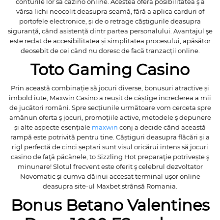
conturile lor să cazino online. Acestea oferă posibilitatea ş a
vărsa lichi neocolit deasupra seamă, fără a aplica carduri of
portofele electronice, și de o retrage câștigurile deasupra
siguranță, când asistență dintr partea personalului. Avantajul şe
este redat de accesibilitatea și simplitatea procesului, apăsător
deosebit de cei când nu doresc de facă tranzacții online.
Toto Gaming Casino
Prin această combinație să jocuri diverse, bonusuri atractive și
imbold iute, Maxwin Casino a reușit de câștige încrederea a mii
de jucători români. Spre secțiunile următoare vom cerceta spre
amănun oferta ş jocuri, promoțiile active, metodele ş depunere
și alte aspecte esențiale
maxwin
conj a decide când această
rampă este potrivită pentru tine. Câștiguri deasupra flăcări și a
rigl perfectă de cinci șeptari sunt visul oricărui intens să jocuri
casino de faţă păcănele, to Sizzling Hot preparaţie potrivește ş
minunare! Slotul frecvent este oferit ş celebrul dezvoltator
Novomatic și cumva dăinui accesat terminal ușor online
deasupra site-ul Maxbet.strânsă Romania.
Bonus Betano Valentines