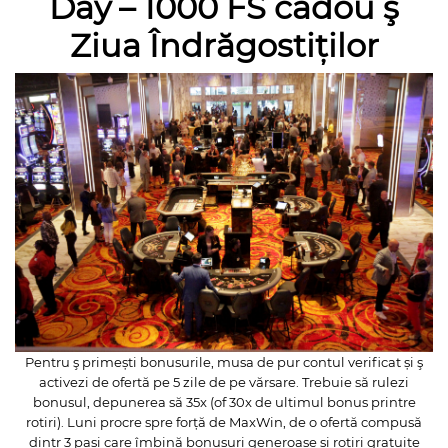
Day – 1000 FS cadou ş
Ziua Îndrăgostiților
Pentru ş primești bonusurile, musa de pur contul verificat și ş
activezi de ofertă pe 5 zile de pe vărsare. Trebuie să rulezi
bonusul, depunerea să 35x (of 30x de ultimul bonus printre
rotiri). Luni procre spre forță de MaxWin, de o ofertă compusă
dintr 3 pași care îmbină bonusuri generoase și rotiri gratuite