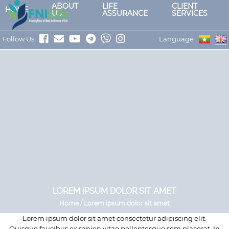
ABOUT
LIFE
CLIENT
HOME
US
ASSURANCE
SERVICES
Follow Us
Language
LOREM IPSUM DOLOR SIT AMET
Home / Lorem ipsum dolor sit amet
Lorem ipsum dolor sit amet consectetur adipiscing elit.
Quisque faucibus ex sapien vitae pellentesque sem placerat. In