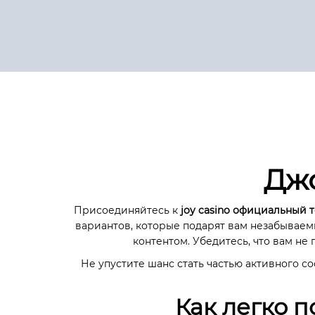
Джо
Присоединяйтесь к
joy casino официальный 
вариантов, которые подарят вам незабывае
контентом. Убедитесь, что вам н
Не упустите шанс стать частью активного с
Как легко п