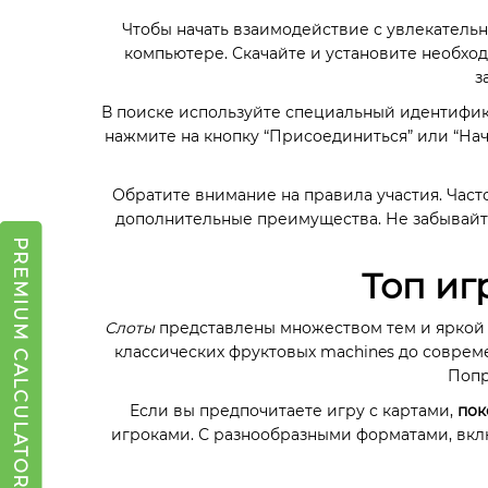
Чтобы начать взаимодействие с увлекател
компьютере. Скачайте и установите необхо
з
В поиске используйте специальный идентифика
нажмите на кнопку “Присоединиться” или “Нач
Обратите внимание на правила участия. Част
дополнительные преимущества. Не забывайт
PREMIUM CALCULATOR
Топ иг
Слоты
представлены множеством тем и яркой 
классических фруктовых machines до совреме
Попр
Если вы предпочитаете игру с картами,
пок
игроками. С разнообразными форматами, вклю