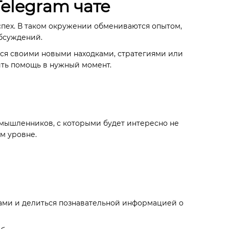
elegram чате
пех. В таком окружении обмениваются опытом,
обсуждений.
ься своими новыми находками, стратегиями или
ить помощь в нужный момент.
омышленников, с которыми будет интересно не
м уровне.
ехами и делиться познавательной информацией о