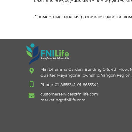
Темы для обсуждения часто варьируются, чт
Совместные занятия развивают чувство ком
Min Dhamma Garden, Building C-6, 4th Floor,
Quarter, Mayangone Township, Yangon Region
Phone: 01-8655341, 01-8655342
customerservices@fnilife.com
marketing@fnilife.com