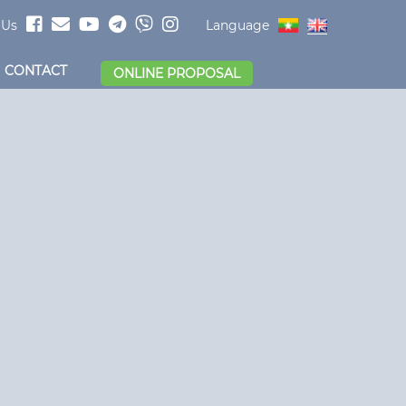
 Us
Language
CONTACT
ONLINE PROPOSAL