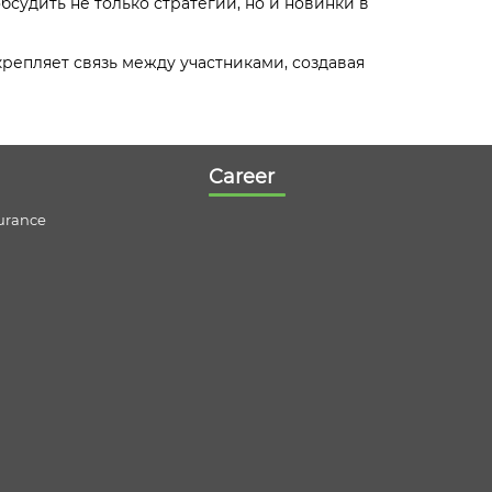
судить не только стратегии, но и новинки в
репляет связь между участниками, создавая
Career
urance