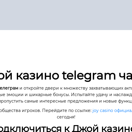
й казино telegram ча
телеграм
и откройте двери к множеству захватывающих акт
мые эмоции и шикарные бонусы. Испытайте удачу и наслаж
е пропустить самые интересные предложения и новые функц
ообщества игроков. Перейдите по ссылке:
joy casino офици
сегодня!
одключиться к Джой казин