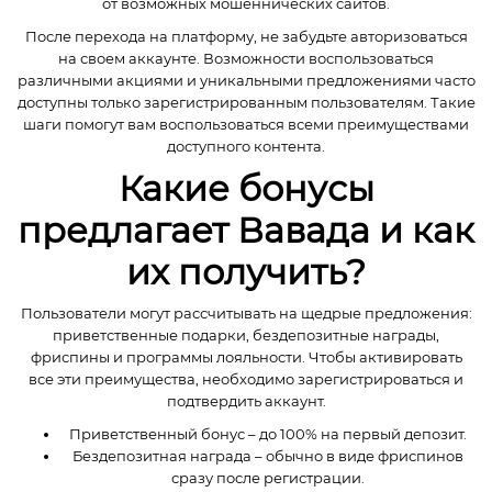
от возможных мошеннических сайтов.
После перехода на платформу, не забудьте авторизоваться
на своем аккаунте. Возможности воспользоваться
различными акциями и уникальными предложениями часто
доступны только зарегистрированным пользователям. Такие
шаги помогут вам воспользоваться всеми преимуществами
доступного контента.
Какие бонусы
предлагает Вавада и как
их получить?
Пользователи могут рассчитывать на щедрые предложения:
приветственные подарки, бездепозитные награды,
фриспины и программы лояльности. Чтобы активировать
все эти преимущества, необходимо зарегистрироваться и
подтвердить аккаунт.
Приветственный бонус – до 100% на первый депозит.
Бездепозитная награда – обычно в виде фриспинов
сразу после регистрации.