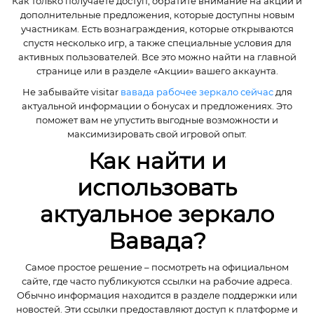
Как только получаете доступ, обратите внимание на акции и
дополнительные предложения, которые доступны новым
участникам. Есть вознаграждения, которые открываются
спустя несколько игр, а также специальные условия для
активных пользователей. Все это можно найти на главной
странице или в разделе «Акции» вашего аккаунта.
Не забывайте visitar
вавада рабочее зеркало сейчас
для
актуальной информации о бонусах и предложениях. Это
поможет вам не упустить выгодные возможности и
максимизировать свой игровой опыт.
Как найти и
использовать
актуальное зеркало
Вавада?
Самое простое решение – посмотреть на официальном
сайте, где часто публикуются ссылки на рабочие адреса.
Обычно информация находится в разделе поддержки или
новостей. Эти ссылки предоставляют доступ к платформе и