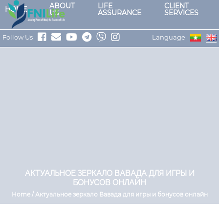
ABOUT
LIFE
CLIENT
HOME
US
ASSURANCE
SERVICES
Follow Us
Language
АКТУАЛЬНОЕ ЗЕРКАЛО ВАВАДА ДЛЯ ИГРЫ И
БОНУСОВ ОНЛАЙН
Home / Актуальное зеркало Вавада для игры и бонусов онлайн