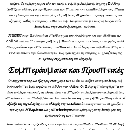
καζίνο. Οι κυβερνήσεις σε όλο τον κόσμο, συμπεριλαμβανομένης της Ελλάδας,
θεσπίζουν νόμους για την προστασία των παικτών, την καταπολέμηση της απάτης
και τη διασφάλιση της φορολογίας. Οι ρυθμίσεις επηρεάζουν τις συγχωνεύσεις και
εξαγορές, καθώς οι εταιρείες πρέπει να συμμορφώνονται με τους νόμους σε κάθε
δικαιοδοσία στην οποία δραστηριοποιούνται.
Η
ΕΕΕΠ
στην Ελλάδα είναι υπεύθυνη για την αδειοδότηση και την εποπτεία των
online καζίνο. Η αυστηρή ρύθμιση μπορεί να αυξήσει το κόστος λειτουργίας, αλλά
επίσης αυξάνει την εμπιστοσύνη των παικτών. Οι αλλαγές στη νομοθεσία μπορούν
να επηρεάσουν την ελκυστικότητα μιας αγοράς για τις εταιρείες, επηρεάζοντας τις
αποφάσεις συγχώνευσης και εξαγοράς.
Συμπεράσματα και Προοπτικές
Οι συγχωνεύσεις και εξαγορές στον χώρο των online καζίνο είναι μια δυναμική
διαδικασία που διαμορφώνει το μέλλον του κλάδου. Οι Έλληνες παίκτες πρέπει να
είναι ενήμεροι για αυτές τις τάσεις, ώστε να μπορούν να λαμβάνουν τεκμηριωμένες
αποφάσεις και να απολαμβάνουν μια ασφαλή και ευχάριστη εμπειρία παιχνιδιού. Η
εξέλιξη της τεχνολογίας
και οι
αλλαγές στη νομοθεσία
θα συνεχίσουν να επηρεάζουν
την αγορά. Η
διαφάνεια
και η
υπευθυνότητα
είναι κρίσιμες για τη διατήρηση της
εμπιστοσύνης των παικτών.
Παρακολουθήστε τις εξελίξεις, κάντε την έρευνά σας και παίξτε υπεύθυνα. Η επιλογή
του κατάλληλου καζίνο είναι ζωτικής σημασίας. Διαλέξτε αξιόπιστα καζίνο με άδειες