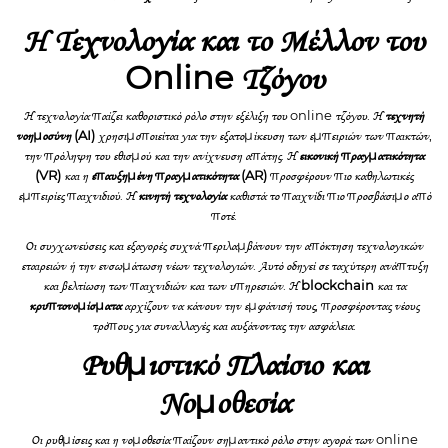
Η Τεχνολογία και το Μέλλον του
Online Τζόγου
Η τεχνολογία παίζει καθοριστικό ρόλο στην εξέλιξη του online τζόγου. Η
τεχνητή
νοημοσύνη (AI)
χρησιμοποιείται για την εξατομίκευση των εμπειριών των παικτών,
την πρόληψη του εθισμού και την ανίχνευση απάτης. Η
εικονική πραγματικότητα
(VR)
και η
επαυξημένη πραγματικότητα (AR)
προσφέρουν πιο καθηλωτικές
εμπειρίες παιχνιδιού. Η
κινητή τεχνολογία
καθιστά το παιχνίδι πιο προσβάσιμο από
ποτέ.
Οι συγχωνεύσεις και εξαγορές συχνά περιλαμβάνουν την απόκτηση τεχνολογικών
εταιρειών ή την ενσωμάτωση νέων τεχνολογιών. Αυτό οδηγεί σε ταχύτερη ανάπτυξη
και βελτίωση των παιχνιδιών και των υπηρεσιών. Η
blockchain
και τα
κρυπτονομίσματα
αρχίζουν να κάνουν την εμφάνισή τους, προσφέροντας νέους
τρόπους για συναλλαγές και αυξάνοντας την ασφάλεια.
Ρυθμιστικό Πλαίσιο και
Νομοθεσία
Οι ρυθμίσεις και η νομοθεσία παίζουν σημαντικό ρόλο στην αγορά των online